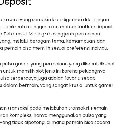
 Deposit
atu cara yang semakin kian digemari di kalangan
bisa dinikmati menggunakan memanfaatkan deposit
serta Telkomsel. Masing-masing jenis permainan
ang, melalui beragam tema, kemampuan, dan
pemain bisa memilih sesuai preferensi individu.
n pulsa gacor, yang permainan yang dikenal dikenal
h untuk memilih slot jenis ini karena peluangnya
ulsa terpercaya juga adalah favorit, sebab
 dalam bermain, yang sangat krusial untuk gamer
han transaksi pada melakukan transaksi. Pemain
aran kompleks, hanya menggunakan pulsa yang
osit yang tidak dipotong, di mana pemain bisa secara