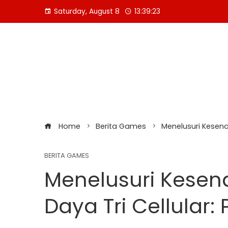
Skip
Saturday, August 8
13:39:24
to
content
Home
Berita Games
Menelusuri Kesena
BERITA GAMES
Menelusuri Kesen
Daya Tri Cellular