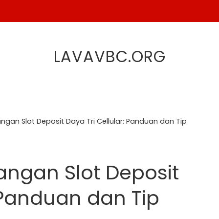
LAVAVBC.ORG
ngan Slot Deposit Daya Tri Cellular: Panduan dan Tip
angan Slot Deposit
: Panduan dan Tip