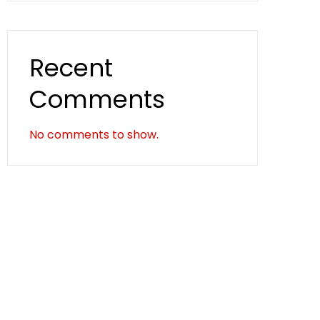
Recent
Comments
No comments to show.