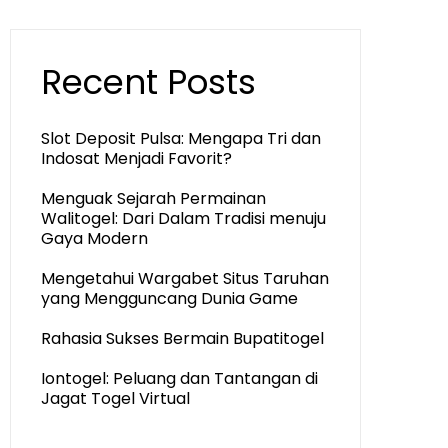
Recent Posts
Slot Deposit Pulsa: Mengapa Tri dan
Indosat Menjadi Favorit?
Menguak Sejarah Permainan
Walitogel: Dari Dalam Tradisi menuju
Gaya Modern
Mengetahui Wargabet Situs Taruhan
yang Mengguncang Dunia Game
Rahasia Sukses Bermain Bupatitogel
Iontogel: Peluang dan Tantangan di
Jagat Togel Virtual