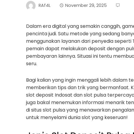
RAf4L
November 29, 2025
Dalam era digital yang semakin canggih, game 
pencinta judi. Satu metode yang sedang banya
menggunakan layanan dari penyedia seperti T
pemain dapat melakukan deposit dengan pul
pembayaran lainnya. Situasi ini tentu membua
seru.
Bagi kalian yang ingin menggali lebih dalam ten
memberikan tips dan trik yang bermanfaat. K
slot deposit Indosat dan slot pulsa terperca
juga bakal menemukan informasi menarik ten
di situs slot pulsa yang menawarkan pengalam
untuk menyelami dunia slot yang keseruan!