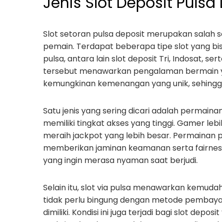
Jenis Slot Deposit Pulsa
Slot setoran pulsa deposit merupakan salah s
pemain. Terdapat beberapa tipe slot yang 
pulsa, antara lain slot deposit Tri, Indosat, 
tersebut menawarkan pengalaman bermain y
kemungkinan kemenangan yang unik, sehingga 
Satu jenis yang sering dicari adalah permaina
memiliki tingkat akses yang tinggi. Gamer lebi
meraih jackpot yang lebih besar. Permainan p
memberikan jaminan keamanan serta fairness
yang ingin merasa nyaman saat berjudi.
Selain itu, slot via pulsa menawarkan kemuda
tidak perlu bingung dengan metode pembay
dimiliki. Kondisi ini juga terjadi bagi slot dep