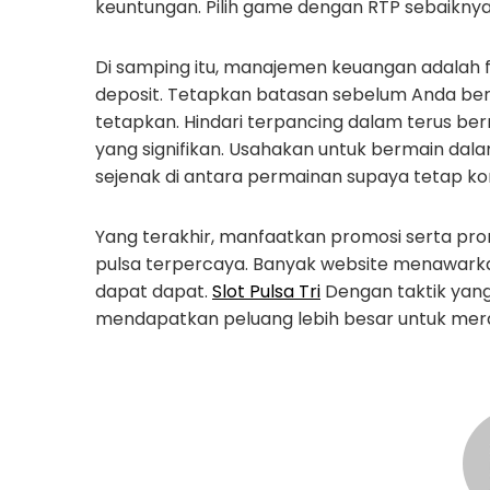
keuntungan. Pilih game dengan RTP sebaikn
Di samping itu, manajemen keuangan adalah f
deposit. Tetapkan batasan sebelum Anda ber
tetapkan. Hindari terpancing dalam terus ber
yang signifikan. Usahakan untuk bermain dala
sejenak di antara permainan supaya tetap ko
Yang terakhir, manfaatkan promosi serta prom
pulsa terpercaya. Banyak website menawarka
dapat dapat.
Slot Pulsa Tri
Dengan taktik yang
mendapatkan peluang lebih besar untuk merai