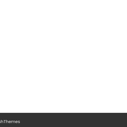
shThemes