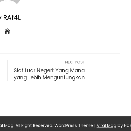
y RAf4L
NEXT POST
Slot Luar Negeri: Yang Mana
yang Lebih Menguntungkan
al Mag. All Right Reserved.
WordPress Theme
|
Viral Mag
by Ha