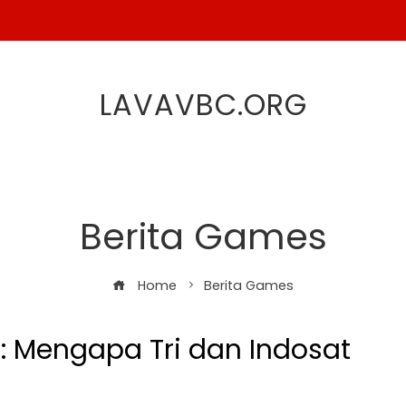
LAVAVBC.ORG
Berita Games
Home
Berita Games
a: Mengapa Tri dan Indosat