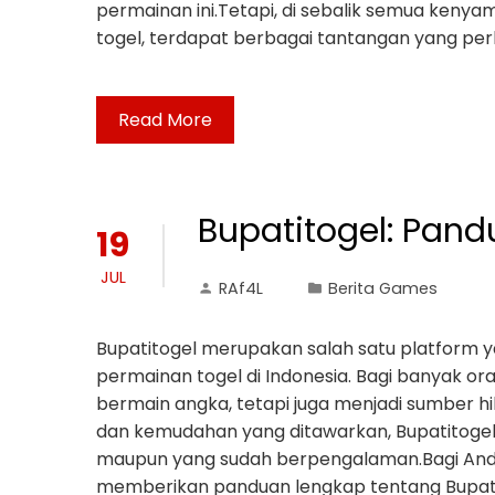
permainan ini.Tetapi, di sebalik semua keny
togel, terdapat berbagai tantangan yang perlu 
Read More
Bupatitogel: Pan
19
JUL
RAf4L
Berita Games
Bupatitogel merupakan salah satu platform 
permainan togel di Indonesia. Bagi banyak o
bermain angka, tetapi juga menjadi sumber h
dan kemudahan yang ditawarkan, Bupatitogel
maupun yang sudah berpengalaman.Bagi Anda y
memberikan panduan lengkap tentang Bupati