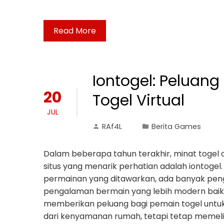
Read More
Iontogel: Peluan
20
Togel Virtual
JUL
RAf4L
Berita Games
Dalam beberapa tahun terakhir, minat togel 
situs yang menarik perhatian adalah iontoge
permainan yang ditawarkan, ada banyak peng
pengalaman bermain yang lebih modern baik mel
memberikan peluang bagi pemain togel untuk
dari kenyamanan rumah, tetapi tetap memelih