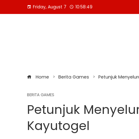
Skip
Friday, August 7
10:58:49
to
content
Home
Berita Games
Petunjuk Menyelu
BERITA GAMES
Petunjuk Menyel
Kayutogel