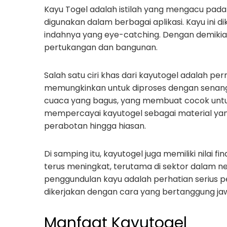
Kayu Togel adalah istilah yang mengacu pada je
digunakan dalam berbagai aplikasi. Kayu ini d
indahnya yang eye-catching. Dengan demikian, 
pertukangan dan bangunan.
Salah satu ciri khas dari kayutogel adalah p
memungkinkan untuk diproses dengan senang. 
cuaca yang bagus, yang membuat cocok untuk 
mempercayai kayutogel sebagai material yan
perabotan hingga hiasan.
Di samping itu, kayutogel juga memiliki nilai f
terus meningkat, terutama di sektor dalam nege
penggundulan kayu adalah perhatian serius p
dikerjakan dengan cara yang bertanggung jaw
Manfaat Kayutogel