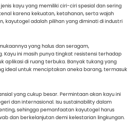
nis kayu yang memiliki ciri-ciri spesial dan sering
ikenal karena kekuatan, ketahanan, serta wajah
kayutogel adalah pilihan yang diminati di industri
ermukaannya yang halus dan seragam,
Kayu ini masih punya tingkat resistensi terhadap
aplikasi di ruang terbuka. Banyak tukang yang
g ideal untuk menciptakan aneka barang, termasuk
inansial yang cukup besar. Permintaan akan kayu ini
ri dan internasional. Isu sustainability dalam
enting, sehingga pemanfaatan kayutogel harus
ab dan berkelanjutan demi kelestarian lingkungan.