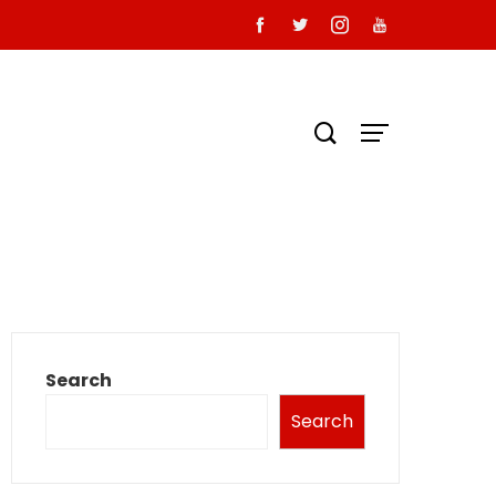
Search
Search