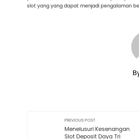
slot yang yang dapat menjadi pengalaman be
B
PREVIOUS POST
Menelusuri Kesenangan
Slot Deposit Daya Tri