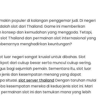
 semakin populer di kalangan penggemar judi. Di negeri
adalah slot dari Thailand. Game ini memberikan
am konsep dan kemudahan yang menggoda. Tetapi,
lot Thailand dan permainan slot internasional yang
sebenarnya menghadirkan keuntungan?
t luar negeri sangat krusial untuk dibahas. Slot
ckpot dari cukup besar serta muncul cukup sering,
us bagi sejumlah pemain. Sementara itu, slot luar
gam jenis dan kesempatan menang yang dapat
a situasi.
slot server thailand
Dengan taruhan mulai
ba kesempatan mereka di kedua jenis slot ini. Mari
nis permainan slot ini dan temukan mana yang lebih