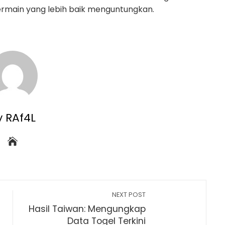
rmain yang lebih baik menguntungkan.
y RAf4L
NEXT POST
Hasil Taiwan: Mengungkap
Data Togel Terkini