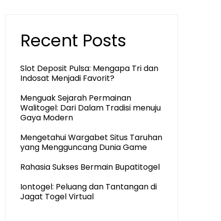
Recent Posts
Slot Deposit Pulsa: Mengapa Tri dan
Indosat Menjadi Favorit?
Menguak Sejarah Permainan
Walitogel: Dari Dalam Tradisi menuju
Gaya Modern
Mengetahui Wargabet Situs Taruhan
yang Mengguncang Dunia Game
Rahasia Sukses Bermain Bupatitogel
Iontogel: Peluang dan Tantangan di
Jagat Togel Virtual