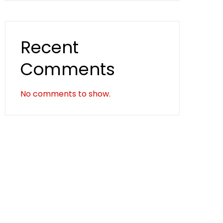
Recent
Comments
No comments to show.