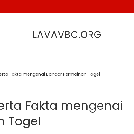
LAVAVBC.ORG
serta Fakta mengenai Bandar Permainan Togel
serta Fakta mengenai
n Togel