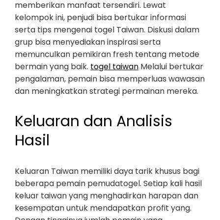
memberikan manfaat tersendiri. Lewat
kelompok ini, penjudi bisa bertukar informasi
serta tips mengenai togel Taiwan. Diskusi dalam
grup bisa menyediakan inspirasi serta
memunculkan pemikiran fresh tentang metode
bermain yang baik.
togel taiwan
Melalui bertukar
pengalaman, pemain bisa memperluas wawasan
dan meningkatkan strategi permainan mereka.
Keluaran dan Analisis
Hasil
Keluaran Taiwan memiliki daya tarik khusus bagi
beberapa pemain pemudatogel. Setiap kali hasil
keluar taiwan yang menghadirkan harapan dan
kesempatan untuk mendapatkan profit yang.