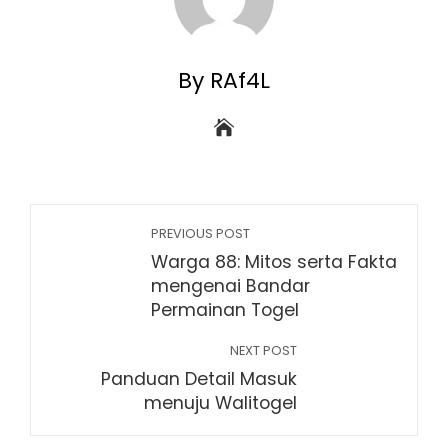
By RAf4L
PREVIOUS POST
Warga 88: Mitos serta Fakta
mengenai Bandar
Permainan Togel
NEXT POST
Panduan Detail Masuk
menuju Walitogel