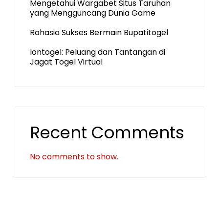
Mengetahui Wargabet Situs Taruhan
yang Mengguncang Dunia Game
Rahasia Sukses Bermain Bupatitogel
Iontogel: Peluang dan Tantangan di
Jagat Togel Virtual
Recent Comments
No comments to show.