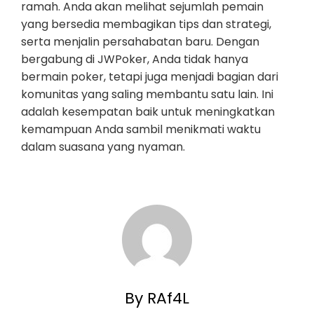
ramah. Anda akan melihat sejumlah pemain
yang bersedia membagikan tips dan strategi,
serta menjalin persahabatan baru. Dengan
bergabung di JWPoker, Anda tidak hanya
bermain poker, tetapi juga menjadi bagian dari
komunitas yang saling membantu satu lain. Ini
adalah kesempatan baik untuk meningkatkan
kemampuan Anda sambil menikmati waktu
dalam suasana yang nyaman.
By RAf4L