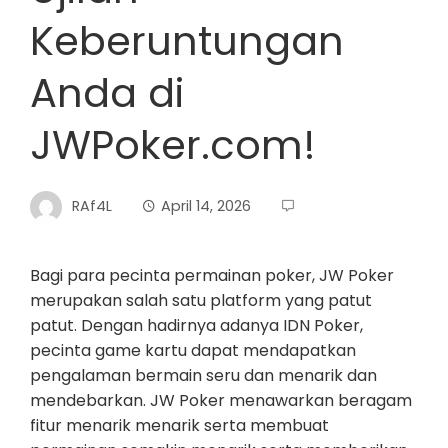
Keberuntungan
Anda di
JWPoker.com!
RAf4L
April 14, 2026
Bagi para pecinta permainan poker, JW Poker
merupakan salah satu platform yang patut
patut. Dengan hadirnya adanya IDN Poker,
pecinta game kartu dapat mendapatkan
pengalaman bermain seru dan menarik dan
mendebarkan. JW Poker menawarkan beragam
fitur menarik menarik serta membuat