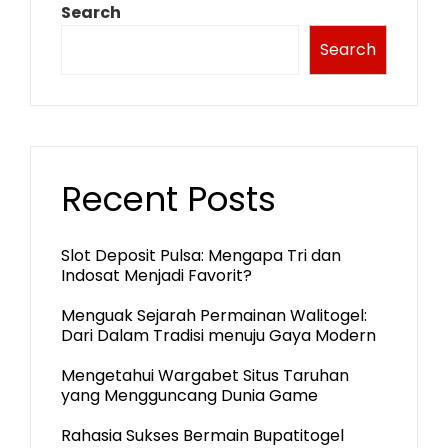
Search
Search
Recent Posts
Slot Deposit Pulsa: Mengapa Tri dan
Indosat Menjadi Favorit?
Menguak Sejarah Permainan Walitogel:
Dari Dalam Tradisi menuju Gaya Modern
Mengetahui Wargabet Situs Taruhan
yang Mengguncang Dunia Game
Rahasia Sukses Bermain Bupatitogel