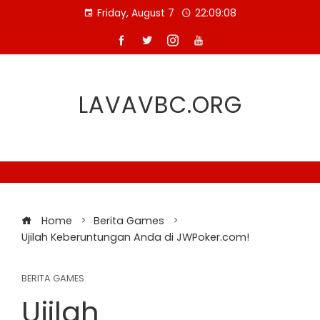
Skip
Friday, August 7
22:09:08
to
content
LAVAVBC.ORG
Home
Berita Games
Ujilah Keberuntungan Anda di JWPoker.com!
BERITA GAMES
Ujilah