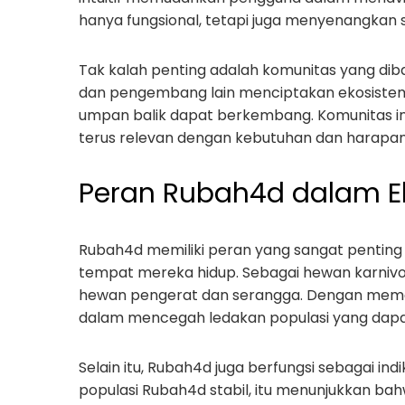
hanya fungsional, tetapi juga menyenangkan s
Tak kalah penting adalah komunitas yang dib
dan pengembang lain menciptakan ekosistem 
umpan balik dapat berkembang. Komunitas i
terus relevan dengan kebutuhan dan harapa
Peran Rubah4d dalam E
Rubah4d memiliki peran yang sangat penting
tempat mereka hidup. Sebagai hewan karniv
hewan pengerat dan serangga. Dengan mema
dalam mencegah ledakan populasi yang dap
Selain itu, Rubah4d juga berfungsi sebagai in
populasi Rubah4d stabil, itu menunjukkan ba