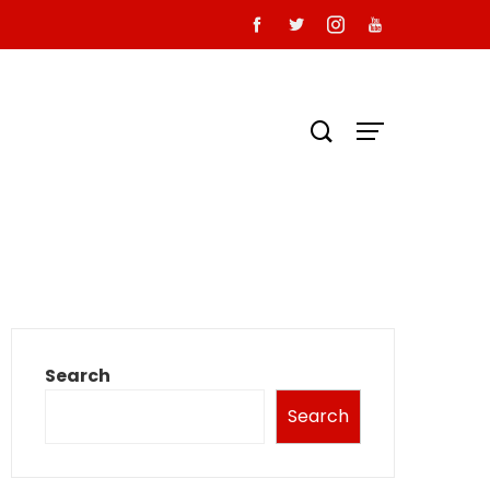
Search
Search