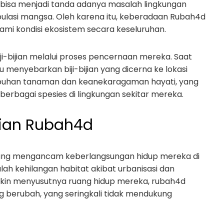
i bisa menjadi tanda adanya masalah lingkungan
pulasi mangsa. Oleh karena itu, keberadaan Rubah4d
i kondisi ekosistem secara keseluruhan.
-bijian melalui proses pencernaan mereka. Saat
enyebarkan biji-bijian yang dicerna ke lokasi
mbuhan tanaman dan keanekaragaman hayati, yang
erbagai spesies di lingkungan sekitar mereka.
rian Rubah4d
ang mengancam keberlangsungan hidup mereka di
ah kehilangan habitat akibat urbanisasi dan
akin menyusutnya ruang hidup mereka, rubah4d
 berubah, yang seringkali tidak mendukung