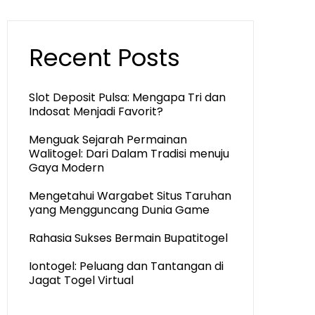
Recent Posts
Slot Deposit Pulsa: Mengapa Tri dan
Indosat Menjadi Favorit?
Menguak Sejarah Permainan
Walitogel: Dari Dalam Tradisi menuju
Gaya Modern
Mengetahui Wargabet Situs Taruhan
yang Mengguncang Dunia Game
Rahasia Sukses Bermain Bupatitogel
Iontogel: Peluang dan Tantangan di
Jagat Togel Virtual