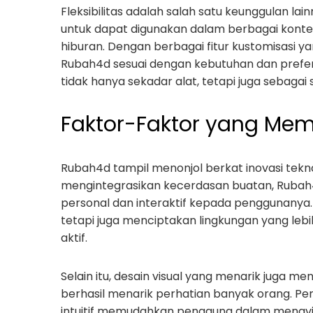
Fleksibilitas adalah salah satu keunggulan lai
untuk dapat digunakan dalam berbagai konteks,
hiburan. Dengan berbagai fitur kustomisasi 
Rubah4d sesuai dengan kebutuhan dan prefere
tidak hanya sekadar alat, tetapi juga sebagai 
Faktor-Faktor yang Me
Rubah4d tampil menonjol berkat inovasi tekn
mengintegrasikan kecerdasan buatan, Rub
personal dan interaktif kepada penggunanya.
tetapi juga menciptakan lingkungan yang lebi
aktif.
Selain itu, desain visual yang menarik juga 
berhasil menarik perhatian banyak orang. P
intuitif memudahkan pengguna dalam menavig