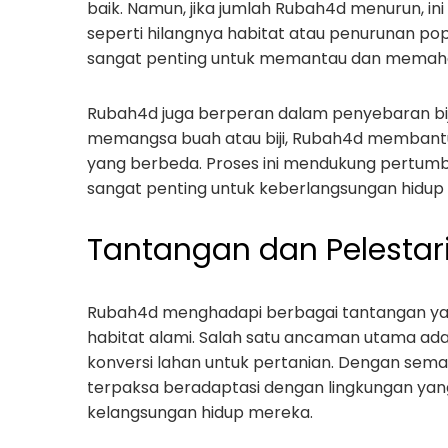
baik. Namun, jika jumlah Rubah4d menurun, in
seperti hilangnya habitat atau penurunan po
sangat penting untuk memantau dan memaham
Rubah4d juga berperan dalam penyebaran biji
memangsa buah atau biji, Rubah4d membantu m
yang berbeda. Proses ini mendukung pertu
sangat penting untuk keberlangsungan hidup b
Tantangan dan Pelesta
Rubah4d menghadapi berbagai tantangan y
habitat alami. Salah satu ancaman utama adal
konversi lahan untuk pertanian. Dengan sem
terpaksa beradaptasi dengan lingkungan yang
kelangsungan hidup mereka.