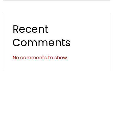
Recent
Comments
No comments to show.