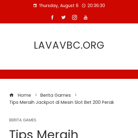
Skip
Thursday, August 6
20:36:30
to
content
LAVAVBC.ORG
Home
Berita Games
Tips Meraih Jackpot di Mesin Slot Bet 200 Perak
BERITA GAMES
Tips Meraih