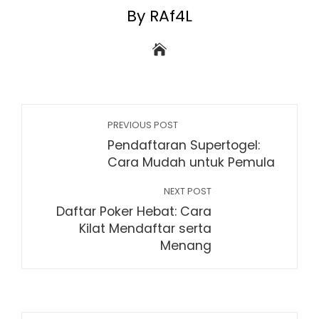
By RAf4L
PREVIOUS POST
Pendaftaran Supertogel:
Cara Mudah untuk Pemula
NEXT POST
Daftar Poker Hebat: Cara
Kilat Mendaftar serta
Menang