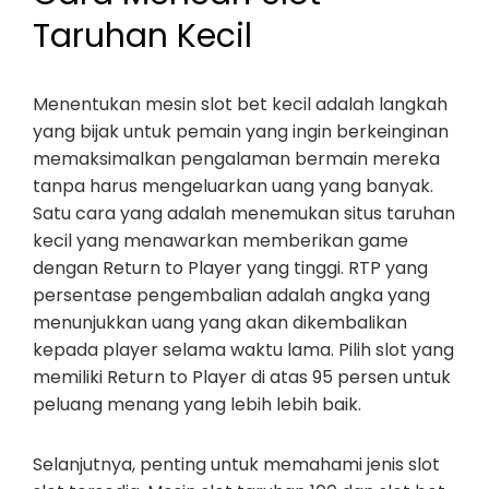
Taruhan Kecil
Menentukan mesin slot bet kecil adalah langkah
yang bijak untuk pemain yang ingin berkeinginan
memaksimalkan pengalaman bermain mereka
tanpa harus mengeluarkan uang yang banyak.
Satu cara yang adalah menemukan situs taruhan
kecil yang menawarkan memberikan game
dengan Return to Player yang tinggi. RTP yang
persentase pengembalian adalah angka yang
menunjukkan uang yang akan dikembalikan
kepada player selama waktu lama. Pilih slot yang
memiliki Return to Player di atas 95 persen untuk
peluang menang yang lebih lebih baik.
Selanjutnya, penting untuk memahami jenis slot