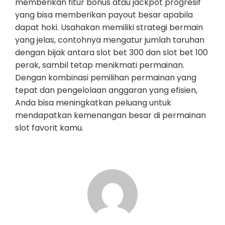
memberikan fitur bonus atau jackpot progresif
yang bisa memberikan payout besar apabila
dapat hoki. Usahakan memiliki strategi bermain
yang jelas, contohnya mengatur jumlah taruhan
dengan bijak antara slot bet 300 dan slot bet 100
perak, sambil tetap menikmati permainan.
Dengan kombinasi pemilihan permainan yang
tepat dan pengelolaan anggaran yang efisien,
Anda bisa meningkatkan peluang untuk
mendapatkan kemenangan besar di permainan
slot favorit kamu.