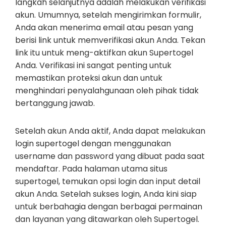
langkah selanjutnya adalah melakukan verifikasi
akun. Umumnya, setelah mengirimkan formulir,
Anda akan menerima email atau pesan yang
berisi link untuk memverifikasi akun Anda. Tekan
link itu untuk meng-aktifkan akun Supertogel
Anda. Verifikasi ini sangat penting untuk
memastikan proteksi akun dan untuk
menghindari penyalahgunaan oleh pihak tidak
bertanggung jawab.
Setelah akun Anda aktif, Anda dapat melakukan
login supertogel dengan menggunakan
username dan password yang dibuat pada saat
mendaftar. Pada halaman utama situs
supertogel, temukan opsi login dan input detail
akun Anda. Setelah sukses login, Anda kini siap
untuk berbahagia dengan berbagai permainan
dan layanan yang ditawarkan oleh Supertogel.