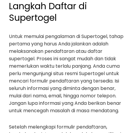
Langkah Daftar di
Supertogel
Untuk memulai pengalaman di Supertogel, tahap
pertama yang harus Anda jalankan adalah
melaksanakan pendaftaran atau daftar
supertogel. Proses ini sangat mudah dan tidak
memerlukan waktu terlalu panjang. Anda cuma
perlu mengunjungi situs resmi Supertogel untuk
mencari formulir pendaftaran yang tersedia. Isi
seluruh informasi yang diminta dengan benar,
mulai dari nama, email, hingga nomor telepon.
Jangan lupa informasi yang Anda berikan benar
untuk mencegah masalah di masa mendatang.
Setelah melengkapi formulir pendaftaran,