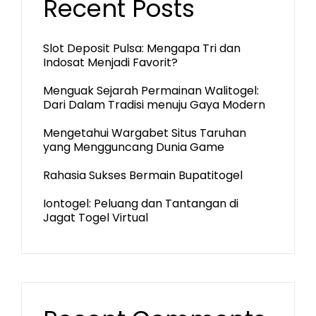
Recent Posts
Slot Deposit Pulsa: Mengapa Tri dan
Indosat Menjadi Favorit?
Menguak Sejarah Permainan Walitogel:
Dari Dalam Tradisi menuju Gaya Modern
Mengetahui Wargabet Situs Taruhan
yang Mengguncang Dunia Game
Rahasia Sukses Bermain Bupatitogel
Iontogel: Peluang dan Tantangan di
Jagat Togel Virtual