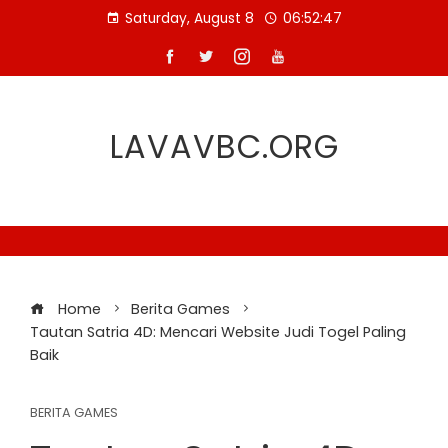
Skip
Saturday, August 8
06:52:48
to
content
LAVAVBC.ORG
Home
Berita Games
Tautan Satria 4D: Mencari Website Judi Togel Paling
Baik
BERITA GAMES