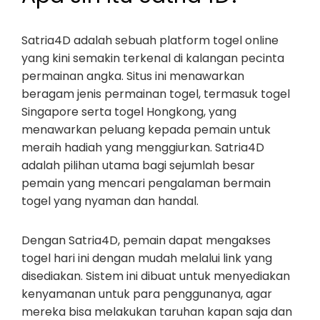
Satria4D adalah sebuah platform togel online
yang kini semakin terkenal di kalangan pecinta
permainan angka. Situs ini menawarkan
beragam jenis permainan togel, termasuk togel
Singapore serta togel Hongkong, yang
menawarkan peluang kepada pemain untuk
meraih hadiah yang menggiurkan. Satria4D
adalah pilihan utama bagi sejumlah besar
pemain yang mencari pengalaman bermain
togel yang nyaman dan handal.
Dengan Satria4D, pemain dapat mengakses
togel hari ini dengan mudah melalui link yang
disediakan. Sistem ini dibuat untuk menyediakan
kenyamanan untuk para penggunanya, agar
mereka bisa melakukan taruhan kapan saja dan