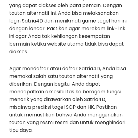
yang dapat diakses oleh para pemain. Dengan
tautan alternatif ini, Anda bisa melaksanakan
login Satria4D dan menikmati game togel hari ini
dengan lancar. Pastikan agar merekam link-link
ini agar Anda tak kehilangan kesempatan
bermain ketika website utama tidak bisa dapat
diakses.
Agar mendaftar atau daftar Satria4D, Anda bisa
memakai salah satu tautan alternatif yang
diberikan. Dengan begitu, Anda dapat
mendapatkan aksesibilitas ke beragam fungsi
menarik yang ditawarkan oleh Satria4D,
misalnya prediksi togel SGP dan HK. Pastikan
untuk memastikan bahwa Anda menggunakan
tautan yang resmi resmi dan untuk menghindari
tipu daya.