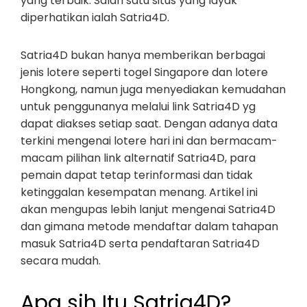
yang terbaik. Salah satu situs yang layak
diperhatikan ialah Satria4D.
Satria4D bukan hanya memberikan berbagai
jenis lotere seperti togel Singapore dan lotere
Hongkong, namun juga menyediakan kemudahan
untuk penggunanya melalui link Satria4D yg
dapat diakses setiap saat. Dengan adanya data
terkini mengenai lotere hari ini dan bermacam-
macam pilihan link alternatif Satria4D, para
pemain dapat tetap terinformasi dan tidak
ketinggalan kesempatan menang. Artikel ini
akan mengupas lebih lanjut mengenai Satria4D
dan gimana metode mendaftar dalam tahapan
masuk Satria4D serta pendaftaran Satria4D
secara mudah.
Apa sih Itu Satria4D?