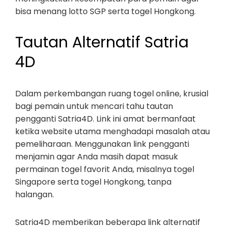
bisa menang lotto SGP serta togel Hongkong.
Tautan Alternatif Satria
4D
Dalam perkembangan ruang togel online, krusial
bagi pemain untuk mencari tahu tautan
pengganti Satria4D. Link ini amat bermanfaat
ketika website utama menghadapi masalah atau
pemeliharaan. Menggunakan link pengganti
menjamin agar Anda masih dapat masuk
permainan togel favorit Anda, misalnya togel
Singapore serta togel Hongkong, tanpa
halangan.
Satria4D memberikan beberapa link alternatif