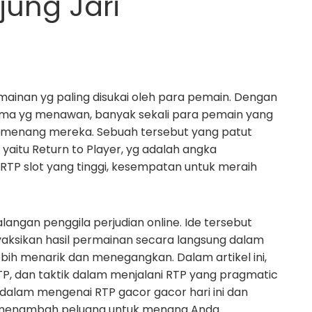
ung Jari
ermainan yg paling disukai oleh para pemain. Dengan
ema yg menawan, banyak sekali para pemain yang
menang mereka. Sebuah tersebut yang patut
 yaitu Return to Player, yg adalah angka
TP slot yang tinggi, kesempatan untuk meraih
i kalangan penggila perjudian online. Ide tersebut
ksikan hasil permainan secara langsung dalam
ih menarik dan menegangkan. Dalam artikel ini,
P, dan taktik dalam menjalani RTP yang pragmatic
 dalam mengenai RTP gacor gacor hari ini dan
uk menambah peluang untuk menang Anda.