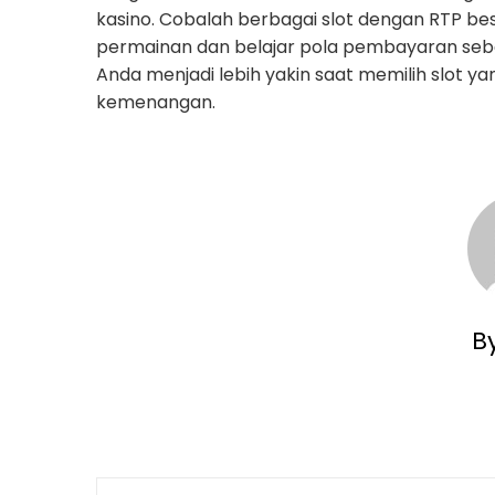
kasino. Cobalah berbagai slot dengan RTP 
permainan dan belajar pola pembayaran sebel
Anda menjadi lebih yakin saat memilih slot 
kemenangan.
B