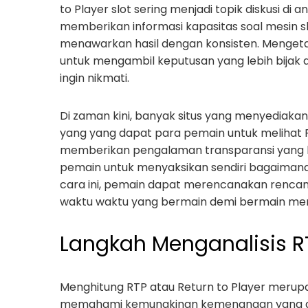
to Player slot sering menjadi topik diskusi di 
memberikan informasi kapasitas soal mesin s
menawarkan hasil dengan konsisten. Mengeta
untuk mengambil keputusan yang lebih bija
ingin nikmati.
Di zaman kini, banyak situs yang menyediaka
yang yang dapat para pemain untuk melihat Re
memberikan pengalaman transparansi yang le
pemain untuk menyaksikan sendiri bagaiman
cara ini, pemain dapat merencanakan rencan
waktu waktu yang bermain demi bermain me
Langkah Menganalisis R
Menghitung RTP atau Return to Player merup
memahami kemungkinan kemenangan yang dim