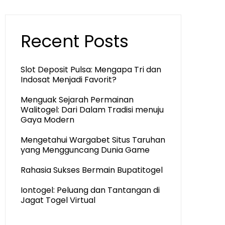
Recent Posts
Slot Deposit Pulsa: Mengapa Tri dan
Indosat Menjadi Favorit?
Menguak Sejarah Permainan
Walitogel: Dari Dalam Tradisi menuju
Gaya Modern
Mengetahui Wargabet Situs Taruhan
yang Mengguncang Dunia Game
Rahasia Sukses Bermain Bupatitogel
Iontogel: Peluang dan Tantangan di
Jagat Togel Virtual