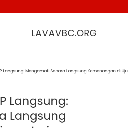
LAVAVBC.ORG
TP Langsung: Mengamati Secara Langsung Kemenangan di Uju
TP Langsung:
a Langsung