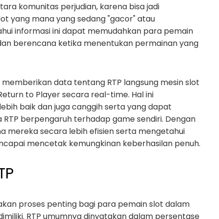
antara komunitas perjudian, karena bisa jadi
lot yang mana yang sedang "gacor" atau
hui informasi ini dapat memudahkan para pemain
k dan berencana ketika menentukan permainan yang
n memberikan data tentang RTP langsung mesin slot
turn to Player secara real-time. Hal ini
bih baik dan juga canggih serta yang dapat
a RTP berpengaruh terhadap game sendiri. Dengan
a mereka secara lebih efisien serta mengetahui
ncapai mencetak kemungkinan keberhasilan penuh.
TP
akan proses penting bagi para pemain slot dalam
iliki. RTP umumnya dinyatakan dalam persentase