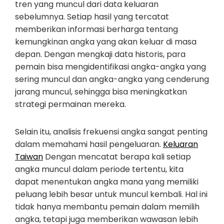
tren yang muncul dari data keluaran
sebelumnya. Setiap hasil yang tercatat
memberikan informasi berharga tentang
kemungkinan angka yang akan keluar di masa
depan. Dengan mengkaji data historis, para
pemain bisa mengidentifikasi angka-angka yang
sering muncul dan angka-angka yang cenderung
jarang muncul, sehingga bisa meningkatkan
strategi permainan mereka.
Selain itu, analisis frekuensi angka sangat penting
dalam memahami hasil pengeluaran.
Keluaran
Taiwan
Dengan mencatat berapa kali setiap
angka muncul dalam periode tertentu, kita
dapat menentukan angka mana yang memiliki
peluang lebih besar untuk muncul kembali. Hal ini
tidak hanya membantu pemain dalam memilih
angka, tetapi juga memberikan wawasan lebih