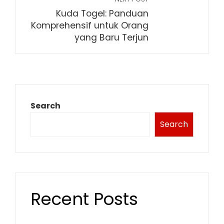
Kuda Togel: Panduan
Komprehensif untuk Orang
yang Baru Terjun
Search
Search
Recent Posts