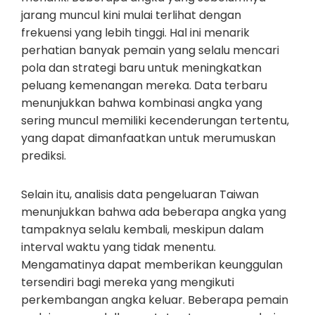
jarang muncul kini mulai terlihat dengan
frekuensi yang lebih tinggi. Hal ini menarik
perhatian banyak pemain yang selalu mencari
pola dan strategi baru untuk meningkatkan
peluang kemenangan mereka. Data terbaru
menunjukkan bahwa kombinasi angka yang
sering muncul memiliki kecenderungan tertentu,
yang dapat dimanfaatkan untuk merumuskan
prediksi.
Selain itu, analisis data pengeluaran Taiwan
menunjukkan bahwa ada beberapa angka yang
tampaknya selalu kembali, meskipun dalam
interval waktu yang tidak menentu.
Mengamatinya dapat memberikan keunggulan
tersendiri bagi mereka yang mengikuti
perkembangan angka keluar. Beberapa pemain