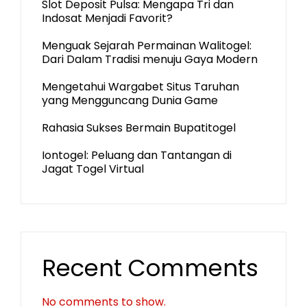
Slot Deposit Pulsa: Mengapa Tri dan
Indosat Menjadi Favorit?
Menguak Sejarah Permainan Walitogel:
Dari Dalam Tradisi menuju Gaya Modern
Mengetahui Wargabet Situs Taruhan
yang Mengguncang Dunia Game
Rahasia Sukses Bermain Bupatitogel
Iontogel: Peluang dan Tantangan di
Jagat Togel Virtual
Recent Comments
No comments to show.