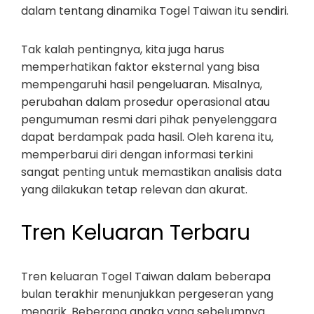
dalam tentang dinamika Togel Taiwan itu sendiri.
Tak kalah pentingnya, kita juga harus
memperhatikan faktor eksternal yang bisa
mempengaruhi hasil pengeluaran. Misalnya,
perubahan dalam prosedur operasional atau
pengumuman resmi dari pihak penyelenggara
dapat berdampak pada hasil. Oleh karena itu,
memperbarui diri dengan informasi terkini
sangat penting untuk memastikan analisis data
yang dilakukan tetap relevan dan akurat.
Tren Keluaran Terbaru
Tren keluaran Togel Taiwan dalam beberapa
bulan terakhir menunjukkan pergeseran yang
menarik. Beberapa angka yang sebelumnya