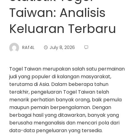
Taiwan: Analisis
Keluaran Terbaru
RAf4L
July 8, 2026
Togel Taiwan merupakan salah satu permainan
judi yang populer di kalangan masyarakat,
terutama di Asia. Dalam beberapa tahun
terakhir, pengeluaran Togel Taiwan telah
menarik perhatian banyak orang, baik pemula
maupun pemain berpengalaman. Dengan
berbagai hasil yang ditawarkan, banyak yang
berusaha menganalisis dan mencari pola dari
data-data pengeluaran yang tersedia.