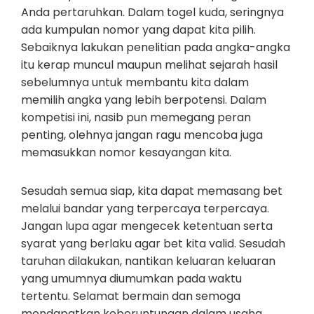
Anda pertaruhkan. Dalam togel kuda, seringnya
ada kumpulan nomor yang dapat kita pilih.
Sebaiknya lakukan penelitian pada angka-angka
itu kerap muncul maupun melihat sejarah hasil
sebelumnya untuk membantu kita dalam
memilih angka yang lebih berpotensi. Dalam
kompetisi ini, nasib pun memegang peran
penting, olehnya jangan ragu mencoba juga
memasukkan nomor kesayangan kita.
Sesudah semua siap, kita dapat memasang bet
melalui bandar yang terpercaya terpercaya.
Jangan lupa agar mengecek ketentuan serta
syarat yang berlaku agar bet kita valid. Sesudah
taruhan dilakukan, nantikan keluaran keluaran
yang umumnya diumumkan pada waktu
tertentu. Selamat bermain dan semoga
mendapatkan keberuntungan dalam usaha