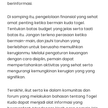
berinformasi.
Di samping itu, pengelolaan finansial yang sehat
amat penting ketika bermain kuda togel.
Tentukan batas budget yang jelas serta taati
batas itu. Jangan terlena perasaan ketika
bermain-main, dan jauhi taruhan yang
berlebihan untuk berusaha memulihkan
kerugianmu. Melalui pengaturan keuangan
dengan cara disiplin, pemain dapat
mempertahankan aktivitas yang sehat serta
mengurangi kemungkinan kerugian yang yang
signifikan.
Terakhir, ikut serta ke dalam komunitas dan
forum yang melakukan bahasan tentang Togel
Kuda dapat menjadi alat informasi yang