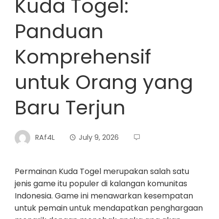
Kuda Togel:
Panduan
Komprehensif
untuk Orang yang
Baru Terjun
RAf4L
July 9, 2026
Permainan Kuda Togel merupakan salah satu
jenis game itu populer di kalangan komunitas
Indonesia. Game ini menawarkan kesempatan
untuk pemain untuk mendapatkan penghargaan