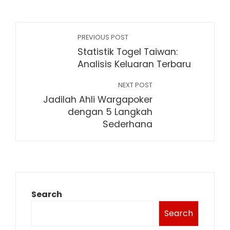
PREVIOUS POST
Statistik Togel Taiwan:
Analisis Keluaran Terbaru
NEXT POST
Jadilah Ahli Wargapoker
dengan 5 Langkah
Sederhana
Search
Search