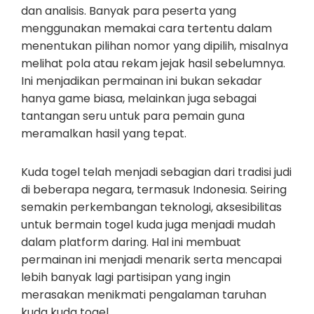
dan analisis. Banyak para peserta yang
menggunakan memakai cara tertentu dalam
menentukan pilihan nomor yang dipilih, misalnya
melihat pola atau rekam jejak hasil sebelumnya.
Ini menjadikan permainan ini bukan sekadar
hanya game biasa, melainkan juga sebagai
tantangan seru untuk para pemain guna
meramalkan hasil yang tepat.
Kuda togel telah menjadi sebagian dari tradisi judi
di beberapa negara, termasuk Indonesia. Seiring
semakin perkembangan teknologi, aksesibilitas
untuk bermain togel kuda juga menjadi mudah
dalam platform daring. Hal ini membuat
permainan ini menjadi menarik serta mencapai
lebih banyak lagi partisipan yang ingin
merasakan menikmati pengalaman taruhan
kuda kuda togel.