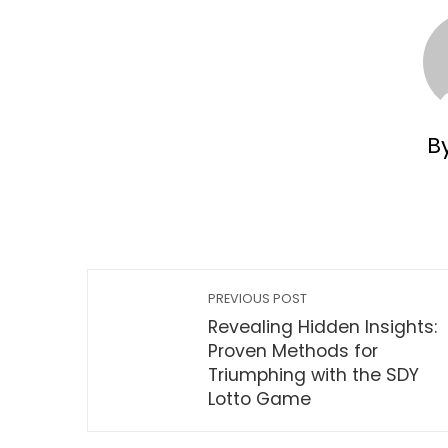
B
PREVIOUS POST
Revealing Hidden Insights:
Proven Methods for
Triumphing with the SDY
Lotto Game