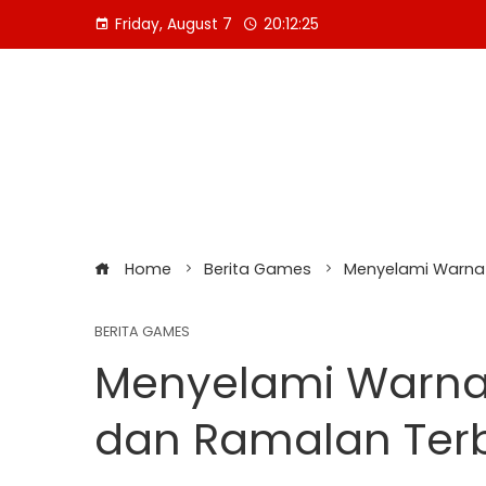
Skip
Friday, August 7
20:12:26
to
content
Home
Berita Games
Menyelami Warna 
BERITA GAMES
Menyelami Warna 
dan Ramalan Ter