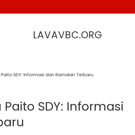
LAVAVBC.ORG
Paito SDY: Informasi dan Ramalan Terbaru
Paito SDY: Informasi
baru