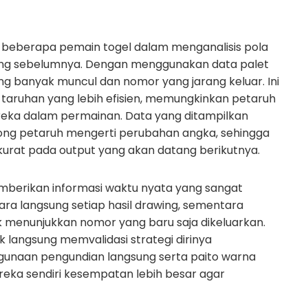
k beberapa pemain togel dalam menganalisis pola
wing sebelumnya. Dengan menggunakan data palet
 banyak muncul dan nomor yang jarang keluar. Ini
aruhan yang lebih efisien, memungkinkan petaruh
eka dalam permainan. Data yang ditampilkan
long petaruh mengerti perubahan angka, sehingga
kurat pada output yang akan datang berikutnya.
emberikan informasi waktu nyata yang sangat
ra langsung setiap hasil drawing, sementara
uk menunjukkan nomor yang baru saja dikeluarkan.
 langsung memvalidasi strategi dirinya
ggunaan pengundian langsung serta paito warna
eka sendiri kesempatan lebih besar agar