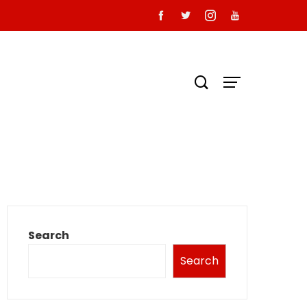
Search
Search