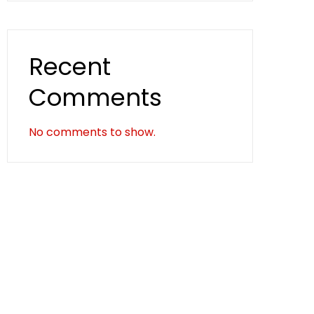
Recent
Comments
No comments to show.