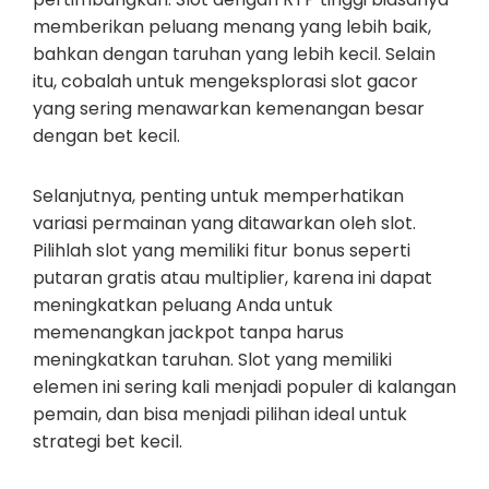
memberikan peluang menang yang lebih baik,
bahkan dengan taruhan yang lebih kecil. Selain
itu, cobalah untuk mengeksplorasi slot gacor
yang sering menawarkan kemenangan besar
dengan bet kecil.
Selanjutnya, penting untuk memperhatikan
variasi permainan yang ditawarkan oleh slot.
Pilihlah slot yang memiliki fitur bonus seperti
putaran gratis atau multiplier, karena ini dapat
meningkatkan peluang Anda untuk
memenangkan jackpot tanpa harus
meningkatkan taruhan. Slot yang memiliki
elemen ini sering kali menjadi populer di kalangan
pemain, dan bisa menjadi pilihan ideal untuk
strategi bet kecil.