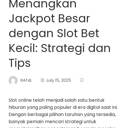
Menangkan
Jackpot Besar
dengan Slot Bet
Kecil: Strategi dan
Tips
RAf4L
July 15, 2025
Slot online telah menjadi salah satu bentuk
hiburan yang paling populer di era digital saat ini.
Dengan berbagai pilihan taruhan yang tersedia,
banyak pemain mencari strategi untuk