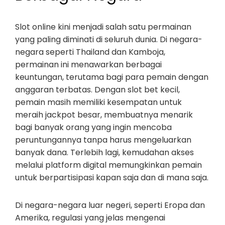
Slot online kini menjadi salah satu permainan
yang paling diminati di seluruh dunia. Di negara-
negara seperti Thailand dan Kamboja,
permainan ini menawarkan berbagai
keuntungan, terutama bagi para pemain dengan
anggaran terbatas. Dengan slot bet kecil,
pemain masih memiliki kesempatan untuk
meraih jackpot besar, membuatnya menarik
bagi banyak orang yang ingin mencoba
peruntungannya tanpa harus mengeluarkan
banyak dana. Terlebih lagi, kemudahan akses
melalui platform digital memungkinkan pemain
untuk berpartisipasi kapan saja dan di mana saja.
Di negara-negara luar negeri, seperti Eropa dan
Amerika, regulasi yang jelas mengenai