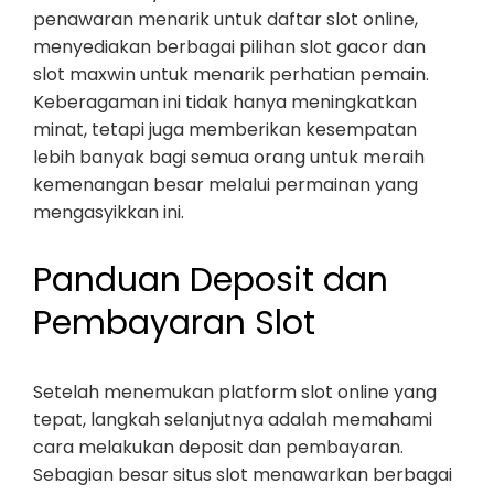
penawaran menarik untuk daftar slot online,
menyediakan berbagai pilihan slot gacor dan
slot maxwin untuk menarik perhatian pemain.
Keberagaman ini tidak hanya meningkatkan
minat, tetapi juga memberikan kesempatan
lebih banyak bagi semua orang untuk meraih
kemenangan besar melalui permainan yang
mengasyikkan ini.
Panduan Deposit dan
Pembayaran Slot
Setelah menemukan platform slot online yang
tepat, langkah selanjutnya adalah memahami
cara melakukan deposit dan pembayaran.
Sebagian besar situs slot menawarkan berbagai