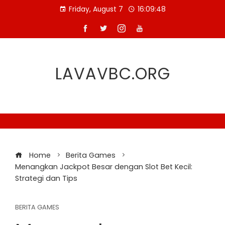
Skip
Friday, August 7
16:09:49
to
content
LAVAVBC.ORG
Home
Berita Games
Menangkan Jackpot Besar dengan Slot Bet Kecil:
Strategi dan Tips
BERITA GAMES