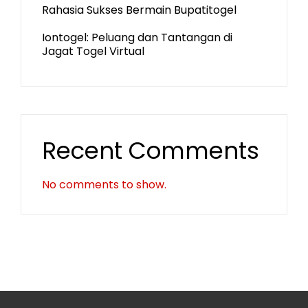
Rahasia Sukses Bermain Bupatitogel
Iontogel: Peluang dan Tantangan di
Jagat Togel Virtual
Recent Comments
No comments to show.