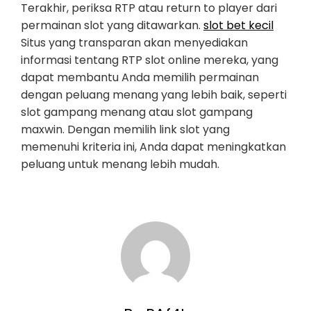
Terakhir, periksa RTP atau return to player dari
permainan slot yang ditawarkan.
slot bet kecil
Situs yang transparan akan menyediakan
informasi tentang RTP slot online mereka, yang
dapat membantu Anda memilih permainan
dengan peluang menang yang lebih baik, seperti
slot gampang menang atau slot gampang
maxwin. Dengan memilih link slot yang
memenuhi kriteria ini, Anda dapat meningkatkan
peluang untuk menang lebih mudah.