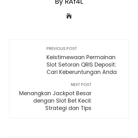
By RAf4L
PREVIOUS POST
Keistimewaan Permainan
Slot Setoran QRIS Deposit:
Cari Keberuntungan Anda
NEXT POST
Menangkan Jackpot Besar
dengan Slot Bet Kecil:
Strategi dan Tips