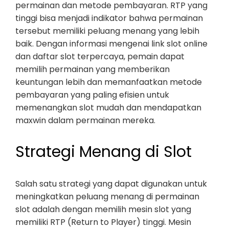
permainan dan metode pembayaran. RTP yang
tinggi bisa menjadi indikator bahwa permainan
tersebut memiliki peluang menang yang lebih
baik. Dengan informasi mengenai link slot online
dan daftar slot terpercaya, pemain dapat
memilih permainan yang memberikan
keuntungan lebih dan memanfaatkan metode
pembayaran yang paling efisien untuk
memenangkan slot mudah dan mendapatkan
maxwin dalam permainan mereka.
Strategi Menang di Slot
Salah satu strategi yang dapat digunakan untuk
meningkatkan peluang menang di permainan
slot adalah dengan memilih mesin slot yang
memiliki RTP (Return to Player) tinggi. Mesin