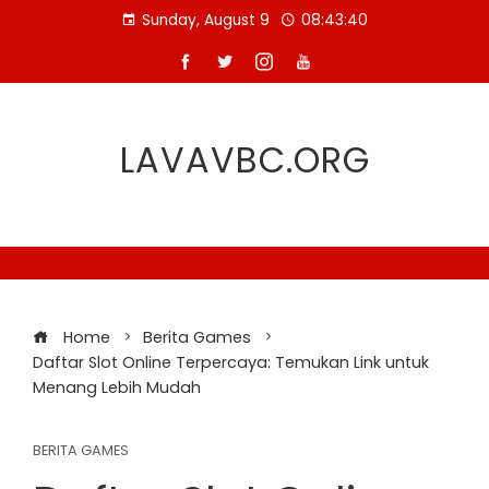
Skip
Sunday, August 9
08:43:41
to
content
LAVAVBC.ORG
Home
Berita Games
Daftar Slot Online Terpercaya: Temukan Link untuk
Menang Lebih Mudah
BERITA GAMES