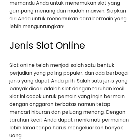
memandu Anda untuk menemukan slot yang
gampang menang dan mudah maxwin. Siapkan
diri Anda untuk menemukan cara bermain yang
lebih menguntungkan!
Jenis Slot Online
Slot online telah menjadi salah satu bentuk
perjudian yang paling populer, dan ada berbagai
jenis yang dapat Anda pilih. Salah satu jenis yang
banyak dicari adalah slot dengan taruhan kecil.
Slot ini cocok untuk pemain yang ingin bermain
dengan anggaran terbatas namun tetap
mencari hiburan dan peluang menang. Dengan
taruhan kecil, Anda dapat menikmati permainan
lebih lama tanpa harus mengeluarkan banyak
uang.