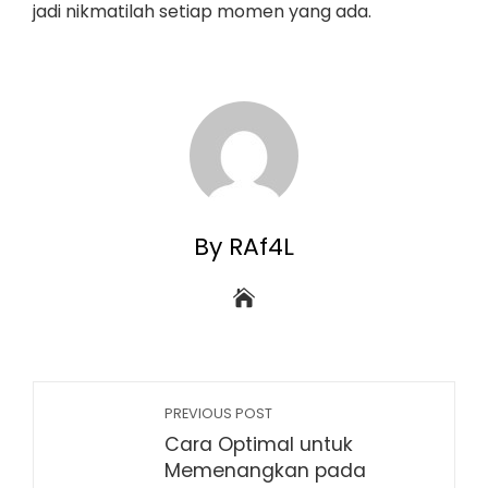
jadi nikmatilah setiap momen yang ada.
By RAf4L
PREVIOUS POST
Cara Optimal untuk
Memenangkan pada