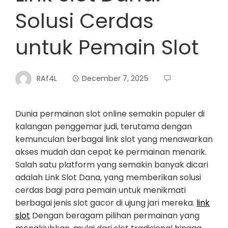
Solusi Cerdas
untuk Pemain Slot
RAf4L
December 7, 2025
Dunia permainan slot online semakin populer di
kalangan penggemar judi, terutama dengan
kemunculan berbagai link slot yang menawarkan
akses mudah dan cepat ke permainan menarik.
Salah satu platform yang semakin banyak dicari
adalah Link Slot Dana, yang memberikan solusi
cerdas bagi para pemain untuk menikmati
berbagai jenis slot gacor di ujung jari mereka.
link
slot
Dengan beragam pilihan permainan yang