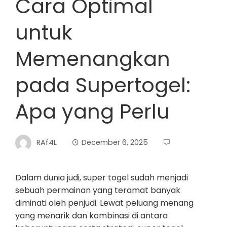
Cara Optimal
untuk
Memenangkan
pada Supertogel:
Apa yang Perlu
RAf4L
December 6, 2025
Dalam dunia judi, super togel sudah menjadi
sebuah permainan yang teramat banyak
diminati oleh penjudi. Lewat peluang menang
yang menarik dan kombinasi di antara