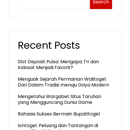
Search
Recent Posts
Slot Deposit Pulsa: Mengapa Tri dan
Indosat Menjadi Favorit?
Menguak Sejarah Permainan Walitogel:
Dari Dalam Tradisi menuju Gaya Modern
Mengetahui Wargabet Situs Taruhan
yang Mengguncang Dunia Game
Rahasia Sukses Bermain Bupatitogel
Iontogel: Peluang dan Tantangan di