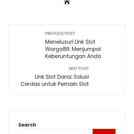
PREVIOUS POST
Menelusuri Link Slot
Warga88: Menjumpai
Keberuntungan Anda
NEXT POST
Link Slot Dana: Solusi
Cerdas untuk Pemain Slot
Search