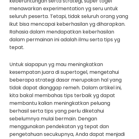
keberuntungan serta strategi, super togel
menawarkan experimentation yg seru untuk
seluruh peserta. Tetapi, tidak seluruh orang yang
ikut bisa mencapai keberhasilan yg diharapkan.
Rahasia dalam mendapatkan keberhasilan
dalam permainan ini adalah ilmu serta tips yg
tepat.
Untuk siapapun yg mau meningkatkan
kesempatan juara di supertogel, mengetahui
beberapa strategi dasar merupakan hal yang
tidak dapat dianggap remeh. Dalam artikel ini,
kita bakal membahas tips terbaik yg dapat
membantu kalian meningkatkan peluang
berhasil serta tips yang perlu diketahui
sebelumnya mulai bermain. Dengan
menggunakan pendekatan yg tepat dan
pengetahuan secukupnya, Anda dapat menjadi