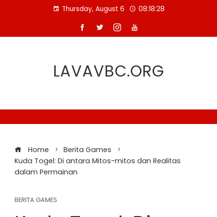
Skip
Thursday, August 6
08:18:29
to
content
LAVAVBC.ORG
Home
Berita Games
Kuda Togel: Di antara Mitos-mitos dan Realitas
dalam Permainan
BERITA GAMES