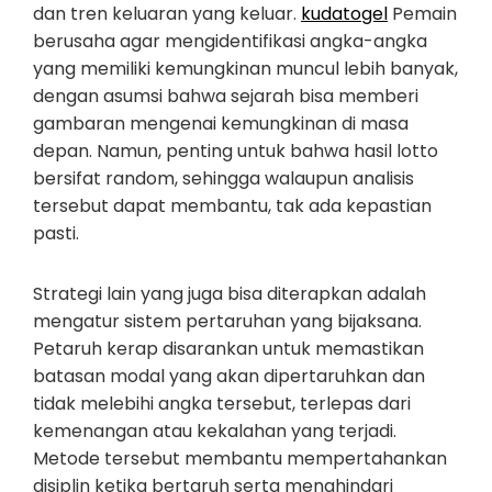
dan tren keluaran yang keluar.
kudatogel
Pemain
berusaha agar mengidentifikasi angka-angka
yang memiliki kemungkinan muncul lebih banyak,
dengan asumsi bahwa sejarah bisa memberi
gambaran mengenai kemungkinan di masa
depan. Namun, penting untuk bahwa hasil lotto
bersifat random, sehingga walaupun analisis
tersebut dapat membantu, tak ada kepastian
pasti.
Strategi lain yang juga bisa diterapkan adalah
mengatur sistem pertaruhan yang bijaksana.
Petaruh kerap disarankan untuk memastikan
batasan modal yang akan dipertaruhkan dan
tidak melebihi angka tersebut, terlepas dari
kemenangan atau kekalahan yang terjadi.
Metode tersebut membantu mempertahankan
disiplin ketika bertaruh serta menghindari