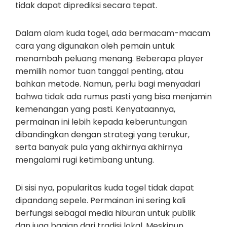
tidak dapat diprediksi secara tepat.
Dalam alam kuda togel, ada bermacam-macam
cara yang digunakan oleh pemain untuk
menambah peluang menang. Beberapa player
memilih nomor tuan tanggal penting, atau
bahkan metode. Namun, perlu bagi menyadari
bahwa tidak ada rumus pasti yang bisa menjamin
kemenangan yang pasti. Kenyataannya,
permainan ini lebih kepada keberuntungan
dibandingkan dengan strategi yang terukur,
serta banyak pula yang akhirnya akhirnya
mengalami rugi ketimbang untung.
Di sisi nya, popularitas kuda togel tidak dapat
dipandang sepele. Permainan ini sering kali
berfungsi sebagai media hiburan untuk publik
dan juga bagian dari tradisi lokal. Meskipun