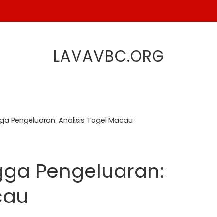
LAVAVBC.ORG
gga Pengeluaran: Analisis Togel Macau
gga Pengeluaran:
cau