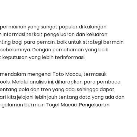
 permainan yang sangat populer di kalangan
n informasi terkait pengeluaran dan keluaran
ing bagi para pemain, baik untuk strategi bermain
il sebelumnya. Dengan pemahaman yang baik
eputusan yang lebih terinformasi.
isis mendalam mengenai Toto Macau, termasuk
ols. Melalui analisis ini, diharapkan para pembaca
entang pola dan tren yang ada, sehingga dapat
kita jelajahi lebih jauh tentang data yang ada dan
engalaman bermain Togel Macau.
Pengeluaran