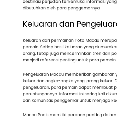
destinasi perjudian terkemuka, informasi yan
dibutuhkan oleh para penggemarnya.
Keluaran dan Pengelua
Keluaran dari permainan Toto Macau merupak
pemain. Setiap hasil keluaran yang diumumk
orang, tetapi juga mencerminkan tren dan pola 
menjadi referensi penting untuk para pemai
Pengeluaran Macau memberikan gambaran ya
keluar dan angka-angka yang jarang keluar.
pengeluaran, para pemain dapat membuat pred
peruntungannya. Informasi ini sering kali dik
dan komunitas penggemar untuk menjaga kea
Macau Pools memiliki peranan penting dalam