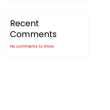
Recent
Comments
No comments to show.