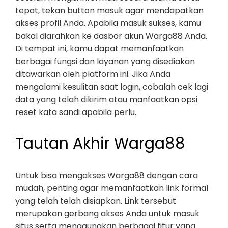
tepat, tekan button masuk agar mendapatkan
akses profil Anda. Apabila masuk sukses, kamu
bakal diarahkan ke dasbor akun Warga88 Anda.
Di tempat ini, kamu dapat memanfaatkan
berbagai fungsi dan layanan yang disediakan
ditawarkan oleh platform ini. Jika Anda
mengalami kesulitan saat login, cobalah cek lagi
data yang telah dikirim atau manfaatkan opsi
reset kata sandi apabila perlu.
Tautan Akhir Warga88
Untuk bisa mengakses Warga88 dengan cara
mudah, penting agar memanfaatkan link formal
yang telah telah disiapkan. Link tersebut
merupakan gerbang akses Anda untuk masuk
situs serta menggunakan berbagai fitur yang