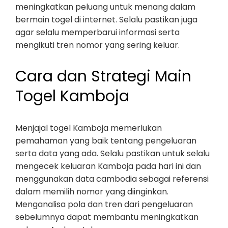
meningkatkan peluang untuk menang dalam
bermain togel di internet. Selalu pastikan juga
agar selalu memperbarui informasi serta
mengikuti tren nomor yang sering keluar.
Cara dan Strategi Main
Togel Kamboja
Menjajal togel Kamboja memerlukan
pemahaman yang baik tentang pengeluaran
serta data yang ada. Selalu pastikan untuk selalu
mengecek keluaran Kamboja pada hari ini dan
menggunakan data cambodia sebagai referensi
dalam memilih nomor yang diinginkan.
Menganalisa pola dan tren dari pengeluaran
sebelumnya dapat membantu meningkatkan