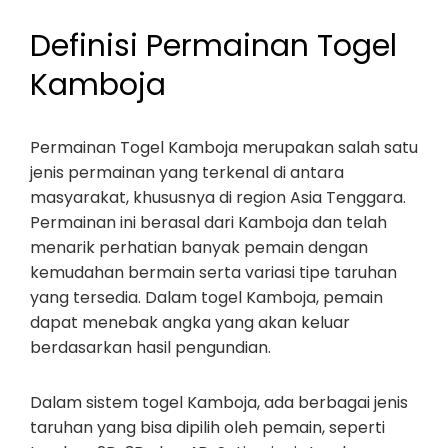
Definisi Permainan Togel
Kamboja
Permainan Togel Kamboja merupakan salah satu
jenis permainan yang terkenal di antara
masyarakat, khususnya di region Asia Tenggara.
Permainan ini berasal dari Kamboja dan telah
menarik perhatian banyak pemain dengan
kemudahan bermain serta variasi tipe taruhan
yang tersedia. Dalam togel Kamboja, pemain
dapat menebak angka yang akan keluar
berdasarkan hasil pengundian.
Dalam sistem togel Kamboja, ada berbagai jenis
taruhan yang bisa dipilih oleh pemain, seperti