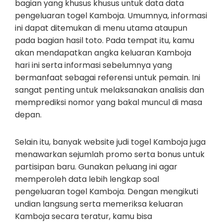
bagian yang khusus khusus untuk data data
pengeluaran togel Kamboja. Umumnya, informasi
ini dapat ditemukan di menu utama ataupun
pada bagian hasil toto. Pada tempat itu, kamu
akan mendapatkan angka keluaran Kamboja
hari ini serta informasi sebelumnya yang
bermanfaat sebagai referensi untuk pemain. Ini
sangat penting untuk melaksanakan analisis dan
memprediksi nomor yang bakal muncul di masa
depan.
Selain itu, banyak website judi togel Kamboja juga
menawarkan sejumlah promo serta bonus untuk
partisipan baru. Gunakan peluang ini agar
memperoleh data lebih lengkap soal
pengeluaran togel Kamboja. Dengan mengikuti
undian langsung serta memeriksa keluaran
Kamboja secara teratur, kamu bisa