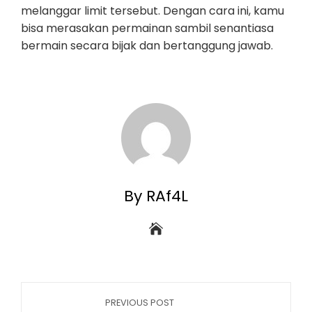
melanggar limit tersebut. Dengan cara ini, kamu
bisa merasakan permainan sambil senantiasa
bermain secara bijak dan bertanggung jawab.
By RAf4L
PREVIOUS POST