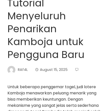
Tutorial
Menyeluruh
Penarikan
Kamboja untuk
Pengguna Baru
RAf4L
August 15, 2025
Untuk beberapa penggemar togel, judi lotere
Kamboja menawarkan peluang menarik yang
bisa memberikan keuntungan. Dengan
mekanisme yang sangat jelas serta sederhana