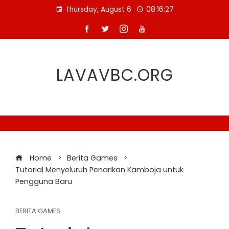
Skip
Thursday, August 6
08:16:27
to
content
LAVAVBC.ORG
Home
Berita Games
Tutorial Menyeluruh Penarikan Kamboja untuk
Pengguna Baru
BERITA GAMES