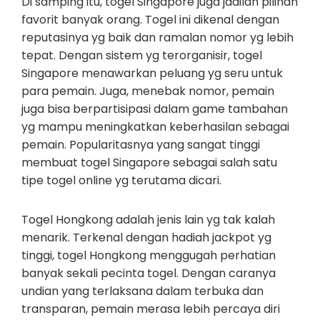
Di samping itu, togel Singapore juga jadilah pilihan
favorit banyak orang. Togel ini dikenal dengan
reputasinya yg baik dan ramalan nomor yg lebih
tepat. Dengan sistem yg terorganisir, togel
Singapore menawarkan peluang yg seru untuk
para pemain. Juga, menebak nomor, pemain
juga bisa berpartisipasi dalam game tambahan
yg mampu meningkatkan keberhasilan sebagai
pemain. Popularitasnya yang sangat tinggi
membuat togel Singapore sebagai salah satu
tipe togel online yg terutama dicari.
Togel Hongkong adalah jenis lain yg tak kalah
menarik. Terkenal dengan hadiah jackpot yg
tinggi, togel Hongkong menggugah perhatian
banyak sekali pecinta togel. Dengan caranya
undian yang terlaksana dalam terbuka dan
transparan, pemain merasa lebih percaya diri