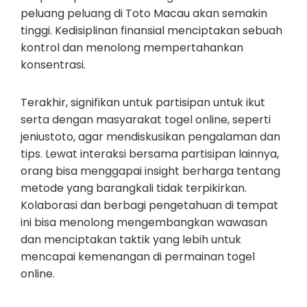
peluang peluang di Toto Macau akan semakin
tinggi. Kedisiplinan finansial menciptakan sebuah
kontrol dan menolong mempertahankan
konsentrasi.
Terakhir, signifikan untuk partisipan untuk ikut
serta dengan masyarakat togel online, seperti
jeniustoto, agar mendiskusikan pengalaman dan
tips. Lewat interaksi bersama partisipan lainnya,
orang bisa menggapai insight berharga tentang
metode yang barangkali tidak terpikirkan.
Kolaborasi dan berbagi pengetahuan di tempat
ini bisa menolong mengembangkan wawasan
dan menciptakan taktik yang lebih untuk
mencapai kemenangan di permainan togel
online.