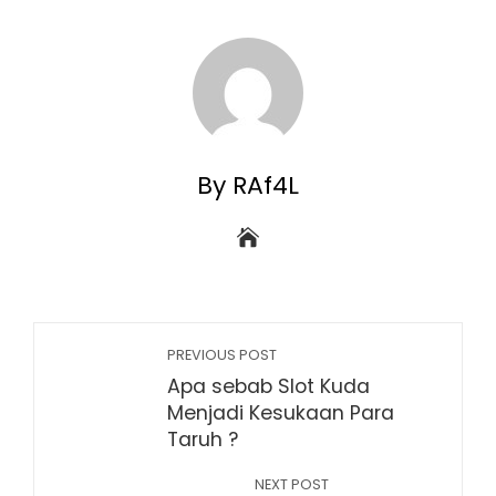
By RAf4L
PREVIOUS POST
Apa sebab Slot Kuda
Menjadi Kesukaan Para
Taruh ?
NEXT POST