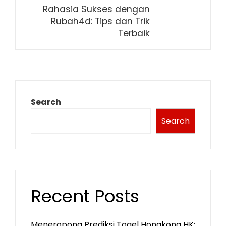
Rahasia Sukses dengan
Rubah4d: Tips dan Trik
Terbaik
Search
Search
Recent Posts
Meneropong Prediksi Togel Hongkong HK: