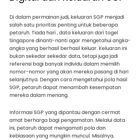
Di dalam permainan judi, keluaran SGP menjadi
salah satu prioritas penting untuk beberapa
petaruh. Tiada hari , data keluaran dari togel
Singapore dinanti-nanti agar mengetahui angka-
angka yang berhasil berhasil keluar. Keluaran ini
bukan sekedar sekedar data, tetapi juga jadi
referensi bagi banyak individu dalam memilih
nomor-nomor yang akan mereka pasang di hari
selanjutnya. Dengan cara mengetahui pola hasil
SGP, petaruh dapat menambah kesempatan
mereka dalam menang.
Informasi SGP yang dipantau dengan cermat
amat berharga bagi pengamatan. Melalui data
ini, petaruh dapat mengamati pola dan
kebiasaan yang mungkin muncul. Misalnya,