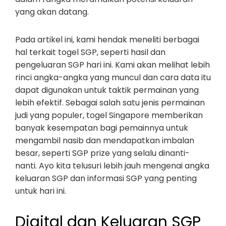
yang akan datang.
Pada artikel ini, kami hendak meneliti berbagai
hal terkait togel SGP, seperti hasil dan
pengeluaran SGP hari ini. Kami akan melihat lebih
rinci angka-angka yang muncul dan cara data itu
dapat digunakan untuk taktik permainan yang
lebih efektif. Sebagai salah satu jenis permainan
judi yang populer, togel Singapore memberikan
banyak kesempatan bagi pemainnya untuk
mengambil nasib dan mendapatkan imbalan
besar, seperti SGP prize yang selalu dinanti-
nanti. Ayo kita telusuri lebih jauh mengenai angka
keluaran SGP dan informasi SGP yang penting
untuk hari ini.
Digital dan Keluaran SGP