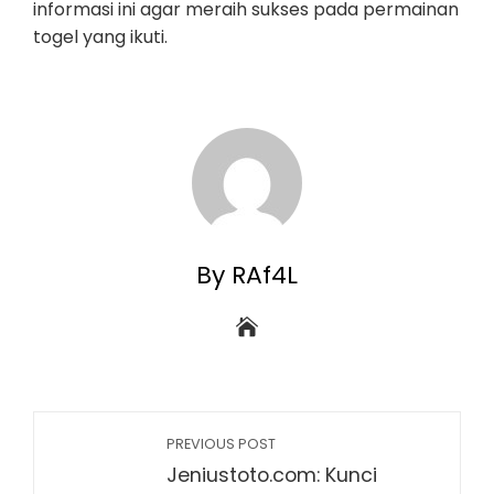
informasi ini agar meraih sukses pada permainan
togel yang ikuti.
By RAf4L
PREVIOUS POST
Jeniustoto.com: Kunci