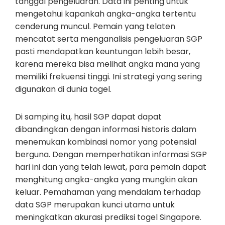
tanggal pengeluaran. Data ini penting untuk
mengetahui kapankah angka-angka tertentu
cenderung muncul. Pemain yang telaten
mencatat serta menganalisis pengeluaran SGP
pasti mendapatkan keuntungan lebih besar,
karena mereka bisa melihat angka mana yang
memiliki frekuensi tinggi. Ini strategi yang sering
digunakan di dunia togel.
Di samping itu, hasil SGP dapat dapat
dibandingkan dengan informasi historis dalam
menemukan kombinasi nomor yang potensial
berguna. Dengan memperhatikan informasi SGP
hari ini dan yang telah lewat, para pemain dapat
menghitung angka-angka yang mungkin akan
keluar. Pemahaman yang mendalam terhadap
data SGP merupakan kunci utama untuk
meningkatkan akurasi prediksi togel Singapore.