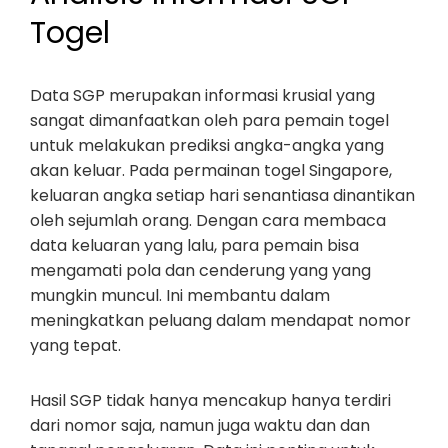
Togel
Data SGP merupakan informasi krusial yang
sangat dimanfaatkan oleh para pemain togel
untuk melakukan prediksi angka-angka yang
akan keluar. Pada permainan togel Singapore,
keluaran angka setiap hari senantiasa dinantikan
oleh sejumlah orang. Dengan cara membaca
data keluaran yang lalu, para pemain bisa
mengamati pola dan cenderung yang yang
mungkin muncul. Ini membantu dalam
meningkatkan peluang dalam mendapat nomor
yang tepat.
Hasil SGP tidak hanya mencakup hanya terdiri
dari nomor saja, namun juga waktu dan dan