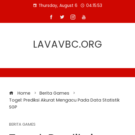
Skip
Thursday, August 6
04:15:54
to
content
LAVAVBC.ORG
Home
Berita Games
Togel: Prediksi Akurat Mengacu Pada Data Statistik
SGP
BERITA GAMES