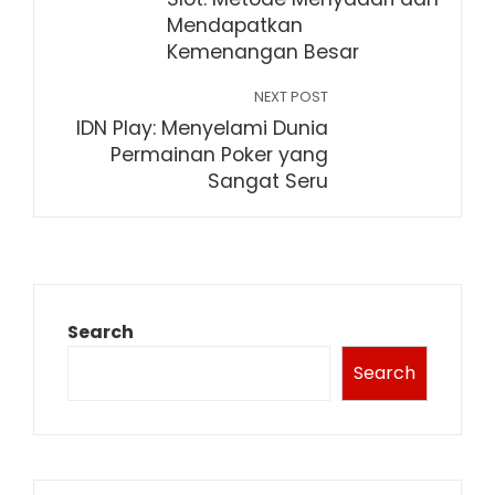
Mendapatkan
Kemenangan Besar
NEXT POST
IDN Play: Menyelami Dunia
Permainan Poker yang
Sangat Seru
Search
Search