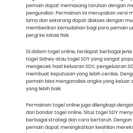
pemain dapat memasang taruhan dengan memi
pengundian. Permainan ini merupakan versi mo
lama dan sekarang dapat diakses dengan muda
memberikan kemudahan bagi para pemain unt
pergi ke lokasi fisik.
Di dalam togel online, terdapat berbagai jen
togel Sidney atau togel SDY yang sangat popul
mengecek hasil keluaran SDY, pengeluaran 
membuat keputusan yang lebih cerdas. Denga
pemain bisa menganalisis angka yang kelua
yang lebih baik.
Permainan togel online juga dilengkapi denga
dari bandar togel online. Situs togel SDY me
berbagai strategi dan cara bertaruh. Dengan
pemain dapat meningkatkan keahlian merek