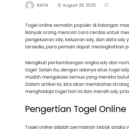
RAf4L
August 29, 2025
Togel online semakin populer di kalangan mas
Banyak orang mencari cara cerdas untuk meng
pengeluaran sdy, keluaran sdy, dan data sdy 
tersedia, para pemain dapat meningkatkan 
Mengikuti perkembangan angka sdy dan nomor 
togel. Selain itu, dengan adanya situs togel 
mudah mengakses semua yang mereka butuhka
Dalam artikel ini, kita akan membahas strat
menghadapi togel hari ini dan meraih sdy pri
Pengertian Togel Online
Togel online adalah permainan tebak angka ya