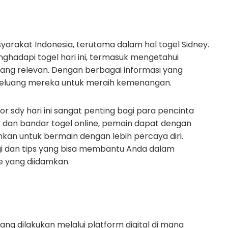
yarakat Indonesia, terutama dalam hal togel Sidney.
hadapi togel hari ini, termasuk mengetahui
yang relevan. Dengan berbagai informasi yang
peluang mereka untuk meraih kemenangan.
sdy hari ini sangat penting bagi para pencinta
sdy dan bandar togel online, pemain dapat dengan
n untuk bermain dengan lebih percaya diri.
egi dan tips yang bisa membantu Anda dalam
ze yang diidamkan.
ng dilakukan melalui platform digital di mana