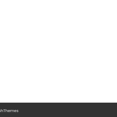
shThemes