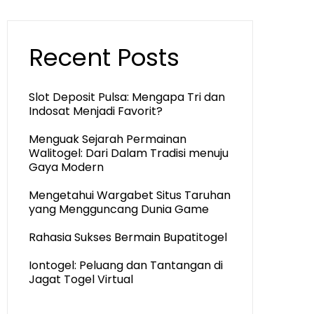
Recent Posts
Slot Deposit Pulsa: Mengapa Tri dan
Indosat Menjadi Favorit?
Menguak Sejarah Permainan
Walitogel: Dari Dalam Tradisi menuju
Gaya Modern
Mengetahui Wargabet Situs Taruhan
yang Mengguncang Dunia Game
Rahasia Sukses Bermain Bupatitogel
Iontogel: Peluang dan Tantangan di
Jagat Togel Virtual