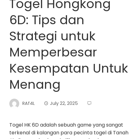
Togel Hongkong
6D: Tips dan
Strategi untuk
Memperbesar
Kesempatan Untuk
Menang
RAf4L
July 22, 2025
Togel HK 6D adalah sebuah game yang sangat
terkenal di kalangan para pecinta togel di Tanah