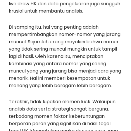
live draw HK dan data pengeluaran juga sungguh
krusial untuk membantu analisis.
Di samping itu, hal yang penting adalah
mempertimbangkan nomor-nomor yang jarang
muncul. Sejumlah orang meyakini bahwa nomor
yang tidak sering muncul mungkin untuk tampil
lagi di hasil. Oleh karena itu, menciptakan
kombinasi yang antara nomor yang sering
muncul yang yang jarang bisa menjadi cara yang
menarik. Hal ini memberi kesempatan untuk
menang yang lebih beragam lebih beragam.
Terakhir, tidak lupakan elemen luck. Walaupun
analisis data serta strategi sangat berguna,
terkadang momen faktor keberuntungan
berperan peran yang signifikan di hasil togel
togel HK. Menentukan angka dengan cara yang