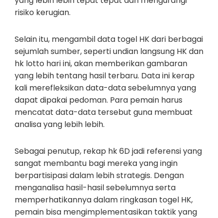
yang lebih lebih tepat tepat dan mengurangi
risiko kerugian.
Selain itu, mengambil data togel HK dari berbagai
sejumlah sumber, seperti undian langsung HK dan
hk lotto hari ini, akan memberikan gambaran
yang lebih tentang hasil terbaru. Data ini kerap
kali merefleksikan data-data sebelumnya yang
dapat dipakai pedoman. Para pemain harus
mencatat data-data tersebut guna membuat
analisa yang lebih lebih.
Sebagai penutup, rekap hk 6D jadi referensi yang
sangat membantu bagi mereka yang ingin
berpartisipasi dalam lebih strategis. Dengan
menganalisa hasil-hasil sebelumnya serta
memperhatikannya dalam ringkasan togel HK,
pemain bisa mengimplementasikan taktik yang