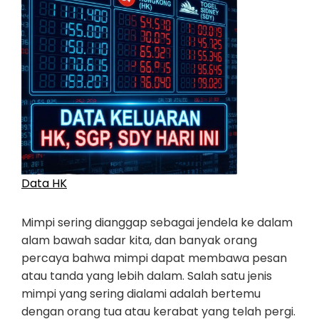
Data HK
Mimpi sering dianggap sebagai jendela ke dalam
alam bawah sadar kita, dan banyak orang
percaya bahwa mimpi dapat membawa pesan
atau tanda yang lebih dalam. Salah satu jenis
mimpi yang sering dialami adalah bertemu
dengan orang tua atau kerabat yang telah pergi.