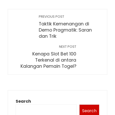
PREVIOUS POST
Taktik Kemenangan di
Demo Pragmatik: Saran
dan Trik
NEXT POST
Kenapa Slot Bet 100
Terkenal di antara
Kalangan Pemain Togel?
Search
Search