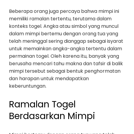
Beberapa orang juga percaya bahwa mimpi ini
memiliki ramalan tertentu, terutama dalam
konteks togel. Angka atau simbol yang muncul
dalam mimpi bertemu dengan orang tua yang
telah meninggal sering dianggap sebagai isyarat
untuk memainkan angka-angka tertentu dalam
permainan togel. Oleh karena itu, banyak yang
berusaha mencari tahu makna dan tafsir di balik
mimpi tersebut sebagai bentuk penghormatan
dan harapan untuk mendapatkan
keberuntungan.
Ramalan Togel
Berdasarkan Mimpi