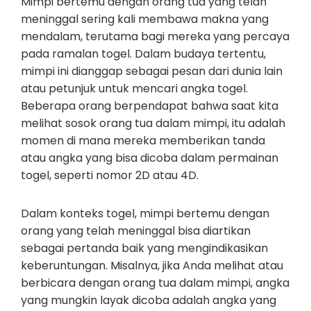
Mimpi bertemu dengan orang tua yang telah
meninggal sering kali membawa makna yang
mendalam, terutama bagi mereka yang percaya
pada ramalan togel. Dalam budaya tertentu,
mimpi ini dianggap sebagai pesan dari dunia lain
atau petunjuk untuk mencari angka togel.
Beberapa orang berpendapat bahwa saat kita
melihat sosok orang tua dalam mimpi, itu adalah
momen di mana mereka memberikan tanda
atau angka yang bisa dicoba dalam permainan
togel, seperti nomor 2D atau 4D.
Dalam konteks togel, mimpi bertemu dengan
orang yang telah meninggal bisa diartikan
sebagai pertanda baik yang mengindikasikan
keberuntungan. Misalnya, jika Anda melihat atau
berbicara dengan orang tua dalam mimpi, angka
yang mungkin layak dicoba adalah angka yang