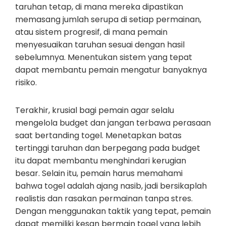
taruhan tetap, di mana mereka dipastikan
memasang jumlah serupa di setiap permainan,
atau sistem progresif, di mana pemain
menyesuaikan taruhan sesuai dengan hasil
sebelumnya. Menentukan sistem yang tepat
dapat membantu pemain mengatur banyaknya
risiko.
Terakhir, krusial bagi pemain agar selalu
mengelola budget dan jangan terbawa perasaan
saat bertanding togel. Menetapkan batas
tertinggi taruhan dan berpegang pada budget
itu dapat membantu menghindari kerugian
besar. Selain itu, pemain harus memahami
bahwa togel adalah ajang nasib, jadi bersikaplah
realistis dan rasakan permainan tanpa stres.
Dengan menggunakan taktik yang tepat, pemain
dapat memiliki kesan bermain togel yang lebih