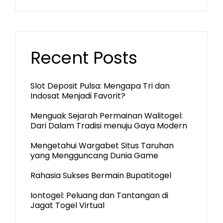
Recent Posts
Slot Deposit Pulsa: Mengapa Tri dan
Indosat Menjadi Favorit?
Menguak Sejarah Permainan Walitogel:
Dari Dalam Tradisi menuju Gaya Modern
Mengetahui Wargabet Situs Taruhan
yang Mengguncang Dunia Game
Rahasia Sukses Bermain Bupatitogel
Iontogel: Peluang dan Tantangan di
Jagat Togel Virtual