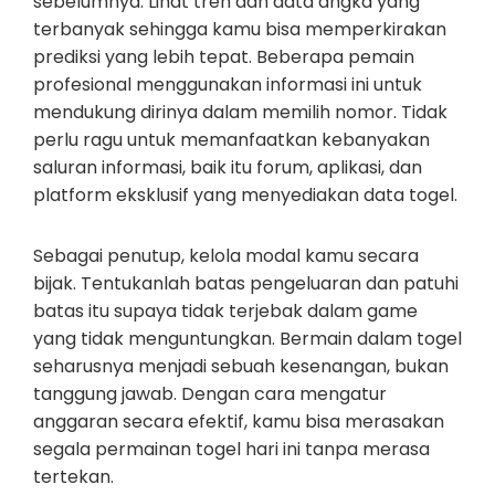
sebelumnya. Lihat tren dan data angka yang
terbanyak sehingga kamu bisa memperkirakan
prediksi yang lebih tepat. Beberapa pemain
profesional menggunakan informasi ini untuk
mendukung dirinya dalam memilih nomor. Tidak
perlu ragu untuk memanfaatkan kebanyakan
saluran informasi, baik itu forum, aplikasi, dan
platform eksklusif yang menyediakan data togel.
Sebagai penutup, kelola modal kamu secara
bijak. Tentukanlah batas pengeluaran dan patuhi
batas itu supaya tidak terjebak dalam game
yang tidak menguntungkan. Bermain dalam togel
seharusnya menjadi sebuah kesenangan, bukan
tanggung jawab. Dengan cara mengatur
anggaran secara efektif, kamu bisa merasakan
segala permainan togel hari ini tanpa merasa
tertekan.