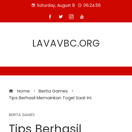
Skip
Saturday, August 8
06:24:56
to
content
LAVAVBC.ORG
Home
Berita Games
Tips Berhasil Memainkan Togel Saat Ini
BERITA GAMES
Tips Berhasil