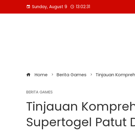
Skip
Sunday, August 9
13:02:31
to
content
Home
Berita Games
Tinjauan Komprehe
BERITA GAMES
Tinjauan Kompreh
Supertogel Patut 