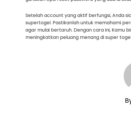
Setelah account yang aktif berfungsi, Anda s
supertogel. Pastikanlah untuk memahami pera
agar mulai bertaruh. Dengan cara ini, Kamu b
meningkatkan peluang menang di super togel
B