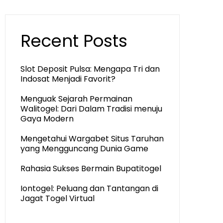
Recent Posts
Slot Deposit Pulsa: Mengapa Tri dan
Indosat Menjadi Favorit?
Menguak Sejarah Permainan
Walitogel: Dari Dalam Tradisi menuju
Gaya Modern
Mengetahui Wargabet Situs Taruhan
yang Mengguncang Dunia Game
Rahasia Sukses Bermain Bupatitogel
Iontogel: Peluang dan Tantangan di
Jagat Togel Virtual