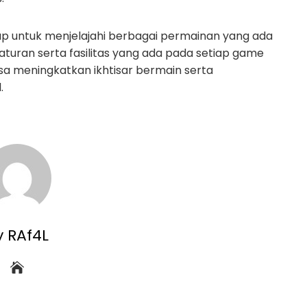
iap untuk menjelajahi berbagai permainan yang ada
turan serta fasilitas yang ada pada setiap game
isa meningkatkan ikhtisar bermain serta
.
y RAf4L