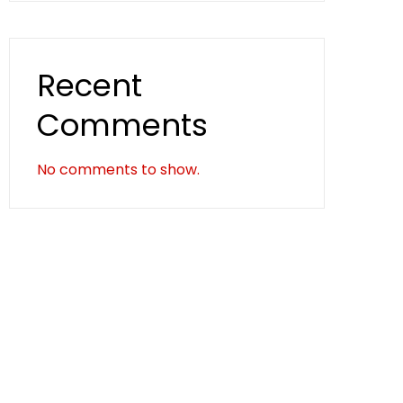
Recent
Comments
No comments to show.