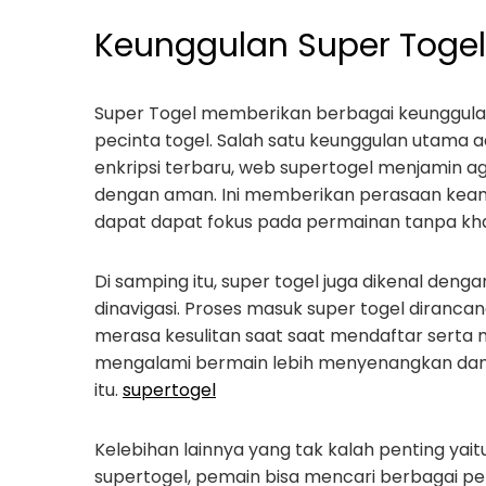
Keunggulan Super Togel
Super Togel memberikan berbagai keunggulan
pecinta togel. Salah satu keunggulan utama a
enkripsi terbaru, web supertogel menjamin a
dengan aman. Ini memberikan perasaan keam
dapat dapat fokus pada permainan tanpa kh
Di samping itu, super togel juga dikenal d
dinavigasi. Proses masuk super togel diran
merasa kesulitan saat saat mendaftar sert
mengalami bermain lebih menyenangkan dan t
itu.
supertogel
Kelebihan lainnya yang tak kalah penting yai
supertogel, pemain bisa mencari berbagai pe