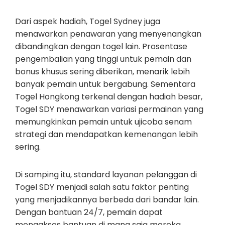
Dari aspek hadiah, Togel Sydney juga
menawarkan penawaran yang menyenangkan
dibandingkan dengan togel lain. Prosentase
pengembalian yang tinggi untuk pemain dan
bonus khusus sering diberikan, menarik lebih
banyak pemain untuk bergabung. Sementara
Togel Hongkong terkenal dengan hadiah besar,
Togel SDY menawarkan variasi permainan yang
memungkinkan pemain untuk ujicoba senam
strategi dan mendapatkan kemenangan lebih
sering.
Di samping itu, standard layanan pelanggan di
Togel SDY menjadi salah satu faktor penting
yang menjadikannya berbeda dari bandar lain.
Dengan bantuan 24/7, pemain dapat
mengakses bantuan di mana saja mereka