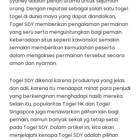
Sydney adalah pilihan utama untuk sejumlah
orang. Dengan reputasi sebagai salah satu togel
togel di dunia maya yang dapat diandalkan,
Togel SDY memberikan pengalaman permainan
yang seru serta menguntungkan bagi pemain.
Keberadaan situs seperti kawanslot semakin
semakin memberikan kemudahan peserta
dalam mengakses permainan tersebut secara
aman dan nyaman.
Togel SDY dikenal karena produknya yang jelas
dan adil, karena itu mendapat minat para penjudi
yang berkeinginan menghadapi nasib mereka.
Selain itu, popularitas Togel HK dan Togel
Singapore juga menawarkan pilihan lain bagi
pemain, namun banyak sekali yg tetap setia
pada Togel SDY. Dalam artikel ini, kita akan
menjelajahi kenapa Togel SDY adalah pilihan