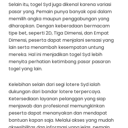
Selain itu, togel Syd juga dikenal karena variasi
pasar yang. Pemain punya banyak opsi dalam
memilih angka maupun penggabungan yang
diharapkan. Dengan keberadaan bermacam
tipe bet, seperti 2D, Tiga Dimensi, dan Empat
Dimensi, peserta dapat menjalani sensasi yang
lain serta menambah kesempatan untung
mereka. Hal ini menjadikan togel Syd lebih
menyita perhatian ketimbang pasar pasaran
togel yang lain.
Kelebihan selain dari segi lotere Syd ialah
dukungan dari bandar lotere terpercaya.
Ketersediaan layanan pelanggan yang siap
menjawab dan profesional memungkinkan
peserta dapat menanyakan dan mendapat
bantuan kapan saja. Melalui akses yang mudah
aksesibilitas dan informasi yang jelas, pemain