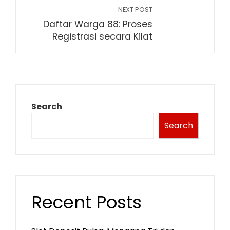
NEXT POST
Daftar Warga 88: Proses
Registrasi secara Kilat
Search
Search
Recent Posts