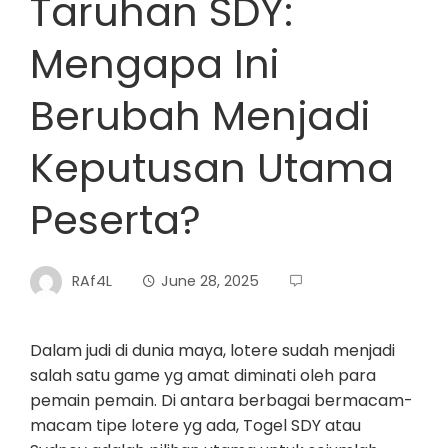
Taruhan SDY:
Mengapa Ini
Berubah Menjadi
Keputusan Utama
Peserta?
RAf4L
June 28, 2025
Dalam judi di dunia maya, lotere sudah menjadi
salah satu game yg amat diminati oleh para
pemain pemain. Di antara berbagai bermacam-
macam tipe lotere yg ada, Togel SDY atau