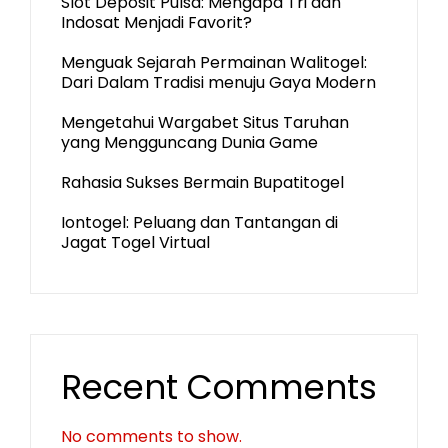
Slot Deposit Pulsa: Mengapa Tri dan
Indosat Menjadi Favorit?
Menguak Sejarah Permainan Walitogel:
Dari Dalam Tradisi menuju Gaya Modern
Mengetahui Wargabet Situs Taruhan
yang Mengguncang Dunia Game
Rahasia Sukses Bermain Bupatitogel
Iontogel: Peluang dan Tantangan di
Jagat Togel Virtual
Recent Comments
No comments to show.