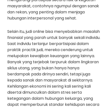
masyarakat, contohnya ngumpul dengan sanak
dan rekan, yang penting dalam menjaga
hubungan interpersonal yang sehat.
Selain itu, judi online bisa menyebabkan masalah
finansial yang parah untuk banyak sekali individu.
Saat individu terlanjur berpartisipasi dalam
praktik practik judi, mereka cenderung untuk
melupakan kewajiban keuangan yang lainnya.
Banyak yang terjebak terpuruk dalam lingkaran
siklus utang, yang bukan hanya hanya
berdampak pada dirinya sendiri, tetapi juga
kepada sanak dan masyarakat di sekitarnya.
Kehilangan ekonomi ini sering kali sering kali
disertai dimunculkan dalam stres serta
ketegangan dalam hubungan keluarga, yang
dapat memperburuk standar kehidupan secara