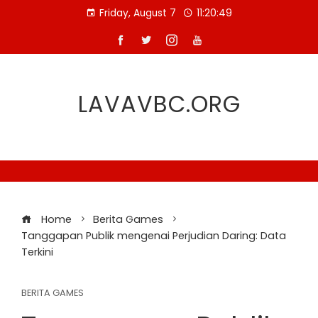
Skip
Friday, August 7
11:20:49
to
content
LAVAVBC.ORG
Home
Berita Games
Tanggapan Publik mengenai Perjudian Daring: Data
Terkini
BERITA GAMES