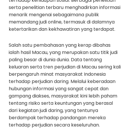
terhadap kehidupan sosial. Berbagai penelitian
serta penelitian terbaru menghadirkan informasi
menarik mengenai sebagaimana publik
memandang judi online, termasuk di dalamnya
ketertarikan dan kekhawatiran yang terdapat.
Salah satu pembahasan yang kerap dibahas
ialah hasil Macau, yang merupakan satu titik judi
paling besar di dunia dunia. Data tentang
keluaran serta tren perjudian di Macau sering kali
berpengaruh minat masyarakat Indonesia
terhadap perjudian daring. Melalui keberadaan
hubungan informasi yang sangat cepat dan
gampang diakses, masyarakat kini lebih paham
tentang risiko serta keuntungan yang berasal
dari kegiatan judi daring, yang tentunya
berdampak terhadap pandangan mereka
terhadap perjudian secara keseluruhan.