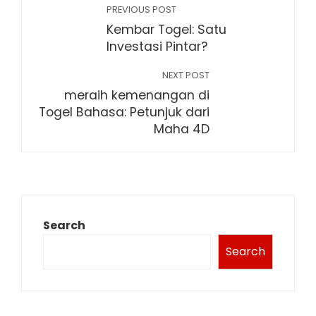
PREVIOUS POST
Kembar Togel: Satu
Investasi Pintar?
NEXT POST
meraih kemenangan di
Togel Bahasa: Petunjuk dari
Maha 4D
Search
Search