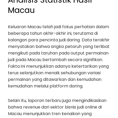
Analisis Statistik Hasil
Macau
Keluaran Macau telah jadi fokus perhatian dalam
beberapa tahun akhir-akhir ini, terutama di
kalangan para pencinta judi daring. Data terakhir
menyatakan bahwa angka petaruh yang terlibat
mengikuti pada taruhan pada output permainan
judi pada Macau bertambah secara signifikan.
Fakta ini menunjukkan adanya ketertarikan yang
terus selanjutkan menaik sehubungan variasi
permainan yang ditawarkan dan kemudahan
kemudahan melalui platform daring.
Selain itu, laporan terbaru juga mengindikasikan
bahwa revenue dari sektor bisnis judi online di
Macau menunjukkan tren kenaikan yang