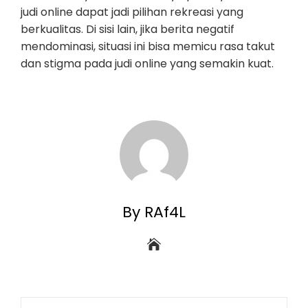
judi online dapat jadi pilihan rekreasi yang
berkualitas. Di sisi lain, jika berita negatif
mendominasi, situasi ini bisa memicu rasa takut
dan stigma pada judi online yang semakin kuat.
By RAf4L