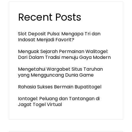
Recent Posts
Slot Deposit Pulsa: Mengapa Tri dan
Indosat Menjadi Favorit?
Menguak Sejarah Permainan Walitogel:
Dari Dalam Tradisi menuju Gaya Modern
Mengetahui Wargabet Situs Taruhan
yang Mengguncang Dunia Game
Rahasia Sukses Bermain Bupatitogel
Iontogel: Peluang dan Tantangan di
Jagat Togel Virtual