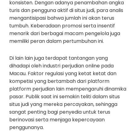
konsisten. Dengan adanya penambahan angka
turis dan pengguna aktif di situs judi, para analis
mengantisipasi bahwa jumlah ini akan terus
tumbuh. Keberadaan promosi serta insentif
menarik dari berbagai macam pengelola juga
memiliki peran dalam pertumbuhan ini.
Di lain lain juga terdapat tantangan yang
dihadapi oleh industri perjudian online pada
Macau. Faktor regulasi yang ketat ketat dan
kompetisi yang bertambah dari platform
platform perjudian lain mempengaruhi dinamika
pasar. Publik saat ini semakin teliti dalam situs
situs judi yang mereka percayakan, sehingga
sangat penting bagi penyedia untuk terus
berinovasi serta menjaga kepercayaan
penggunanya.