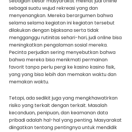
Sebagian besar masyarakat melihat judi online
sebagai suatu wujud rekreasi yang dan
menyenangkan. Mereka berargumen bahwa
selama selama kegiatan ini kegiatan tersebut
dilakukan dengan bijaksana serta tidak
mengganggu rutinitas sehari-hari, judi online bisa
meningkatkan pengalaman sosial mereka.
Pecinta perjudian sering menyebutkan bahwa
bahwa mereka bisa menikmati permainan
favorit tanpa perlu pergi ke kasino kasino fisik,
yang yang bisa lebih dan memakan waktu dan
memakan waktu.
Tetapi, ada sedikit juga yang mengkhawatirkan
risiko yang terkait dengan terkait. Masalah
kecanduan, penipuan, dan keamanan data
pribadi adalah hal-hal yang penting. Masyarakat
diingatkan tentang pentingnya untuk mendidik