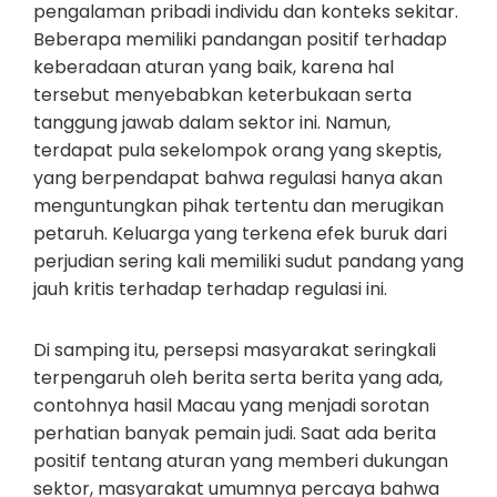
pengalaman pribadi individu dan konteks sekitar.
Beberapa memiliki pandangan positif terhadap
keberadaan aturan yang baik, karena hal
tersebut menyebabkan keterbukaan serta
tanggung jawab dalam sektor ini. Namun,
terdapat pula sekelompok orang yang skeptis,
yang berpendapat bahwa regulasi hanya akan
menguntungkan pihak tertentu dan merugikan
petaruh. Keluarga yang terkena efek buruk dari
perjudian sering kali memiliki sudut pandang yang
jauh kritis terhadap terhadap regulasi ini.
Di samping itu, persepsi masyarakat seringkali
terpengaruh oleh berita serta berita yang ada,
contohnya hasil Macau yang menjadi sorotan
perhatian banyak pemain judi. Saat ada berita
positif tentang aturan yang memberi dukungan
sektor, masyarakat umumnya percaya bahwa