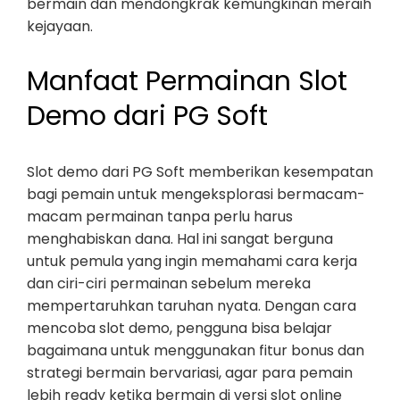
bermain dan mendongkrak kemungkinan meraih
kejayaan.
Manfaat Permainan Slot
Demo dari PG Soft
Slot demo dari PG Soft memberikan kesempatan
bagi pemain untuk mengeksplorasi bermacam-
macam permainan tanpa perlu harus
menghabiskan dana. Hal ini sangat berguna
untuk pemula yang ingin memahami cara kerja
dan ciri-ciri permainan sebelum mereka
mempertaruhkan taruhan nyata. Dengan cara
mencoba slot demo, pengguna bisa belajar
bagaimana untuk menggunakan fitur bonus dan
strategi bermain bervariasi, agar para pemain
lebih ready ketika bermain di versi slot online