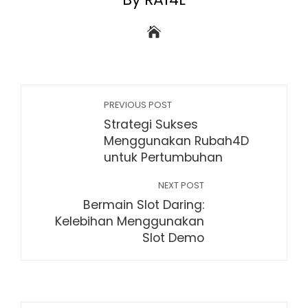
PREVIOUS POST
Strategi Sukses
Menggunakan Rubah4D
untuk Pertumbuhan
NEXT POST
Bermain Slot Daring:
Kelebihan Menggunakan
Slot Demo