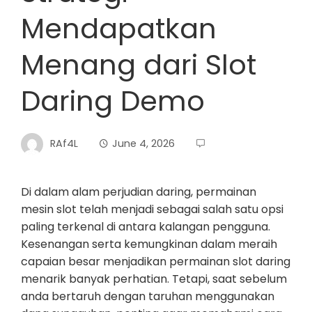
Mendapatkan
Menang dari Slot
Daring Demo
RAf4L
June 4, 2026
Di dalam alam perjudian daring, permainan
mesin slot telah menjadi sebagai salah satu opsi
paling terkenal di antara kalangan pengguna.
Kesenangan serta kemungkinan dalam meraih
capaian besar menjadikan permainan slot daring
menarik banyak perhatian. Tetapi, saat sebelum
anda bertaruh dengan taruhan menggunakan