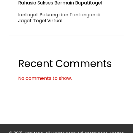
Rahasia Sukses Bermain Bupatitogel
Iontogel: Peluang dan Tantangan di
Jagat Togel Virtual
Recent Comments
No comments to show.