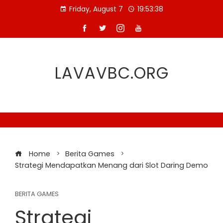
Skip
Friday, August 7
19:53:38
to
content
LAVAVBC.ORG
Home
Berita Games
Strategi Mendapatkan Menang dari Slot Daring Demo
BERITA GAMES
Strategi