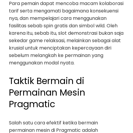
Para pemain dapat mencoba macam kolaborasi
tarif serta mengamati bagaimana konsekuensi
nya, dan mempelajari cara menggunakan
fasilitas sebab spin gratis dan simbol wild. Oleh
karena itu, sebab itu, slot demonstrasi bukan saja
sekedar game relaksasi, melainkan sebagai alat
krusial untuk menciptakan kepercayaan diri
sebelum melangkah ke permainan yang
menggunakan modal nyata.
Taktik Bermain di
Permainan Mesin
Pragmatic
Salah satu cara efektif ketika bermain
permainan mesin di Pragmatic adalah