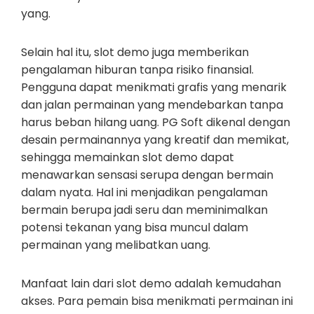
yang.
Selain hal itu, slot demo juga memberikan
pengalaman hiburan tanpa risiko finansial.
Pengguna dapat menikmati grafis yang menarik
dan jalan permainan yang mendebarkan tanpa
harus beban hilang uang. PG Soft dikenal dengan
desain permainannya yang kreatif dan memikat,
sehingga memainkan slot demo dapat
menawarkan sensasi serupa dengan bermain
dalam nyata. Hal ini menjadikan pengalaman
bermain berupa jadi seru dan meminimalkan
potensi tekanan yang bisa muncul dalam
permainan yang melibatkan uang.
Manfaat lain dari slot demo adalah kemudahan
akses. Para pemain bisa menikmati permainan ini