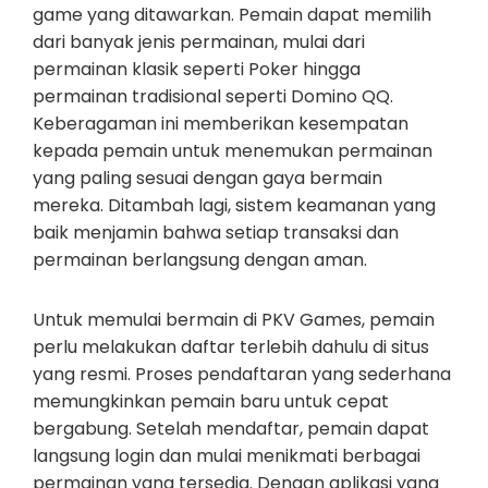
game yang ditawarkan. Pemain dapat memilih
dari banyak jenis permainan, mulai dari
permainan klasik seperti Poker hingga
permainan tradisional seperti Domino QQ.
Keberagaman ini memberikan kesempatan
kepada pemain untuk menemukan permainan
yang paling sesuai dengan gaya bermain
mereka. Ditambah lagi, sistem keamanan yang
baik menjamin bahwa setiap transaksi dan
permainan berlangsung dengan aman.
Untuk memulai bermain di PKV Games, pemain
perlu melakukan daftar terlebih dahulu di situs
yang resmi. Proses pendaftaran yang sederhana
memungkinkan pemain baru untuk cepat
bergabung. Setelah mendaftar, pemain dapat
langsung login dan mulai menikmati berbagai
permainan yang tersedia. Dengan aplikasi yang