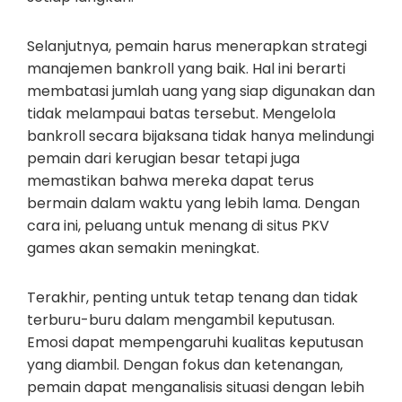
Selanjutnya, pemain harus menerapkan strategi
manajemen bankroll yang baik. Hal ini berarti
membatasi jumlah uang yang siap digunakan dan
tidak melampaui batas tersebut. Mengelola
bankroll secara bijaksana tidak hanya melindungi
pemain dari kerugian besar tetapi juga
memastikan bahwa mereka dapat terus
bermain dalam waktu yang lebih lama. Dengan
cara ini, peluang untuk menang di situs PKV
games akan semakin meningkat.
Terakhir, penting untuk tetap tenang dan tidak
terburu-buru dalam mengambil keputusan.
Emosi dapat mempengaruhi kualitas keputusan
yang diambil. Dengan fokus dan ketenangan,
pemain dapat menganalisis situasi dengan lebih