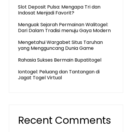
Slot Deposit Pulsa: Mengapa Tri dan
Indosat Menjadi Favorit?
Menguak Sejarah Permainan Walitogel:
Dari Dalam Tradisi menuju Gaya Modern
Mengetahui Wargabet Situs Taruhan
yang Mengguncang Dunia Game
Rahasia Sukses Bermain Bupatitogel
Iontogel: Peluang dan Tantangan di
Jagat Togel Virtual
Recent Comments