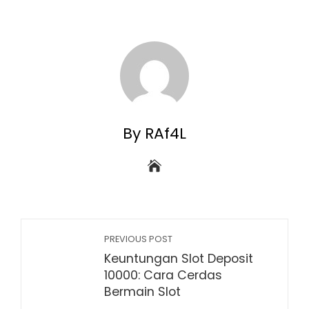
By RAf4L
PREVIOUS POST
Keuntungan Slot Deposit
10000: Cara Cerdas
Bermain Slot