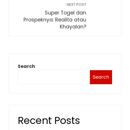
NEXT POST
Super Togel dan
Prospeknya: Realita atau
Khayalan?
Search
Search
Recent Posts