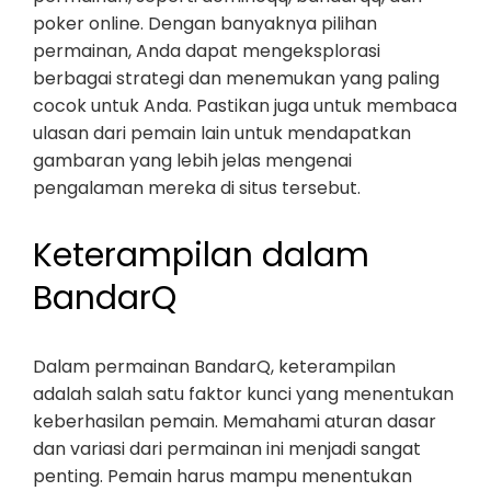
poker online. Dengan banyaknya pilihan
permainan, Anda dapat mengeksplorasi
berbagai strategi dan menemukan yang paling
cocok untuk Anda. Pastikan juga untuk membaca
ulasan dari pemain lain untuk mendapatkan
gambaran yang lebih jelas mengenai
pengalaman mereka di situs tersebut.
Keterampilan dalam
BandarQ
Dalam permainan BandarQ, keterampilan
adalah salah satu faktor kunci yang menentukan
keberhasilan pemain. Memahami aturan dasar
dan variasi dari permainan ini menjadi sangat
penting. Pemain harus mampu menentukan