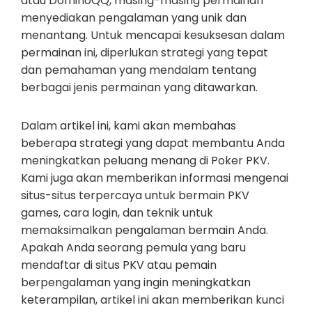
atau DominoQQ, masing-masing permainan
menyediakan pengalaman yang unik dan
menantang. Untuk mencapai kesuksesan dalam
permainan ini, diperlukan strategi yang tepat
dan pemahaman yang mendalam tentang
berbagai jenis permainan yang ditawarkan.
Dalam artikel ini, kami akan membahas
beberapa strategi yang dapat membantu Anda
meningkatkan peluang menang di Poker PKV.
Kami juga akan memberikan informasi mengenai
situs-situs terpercaya untuk bermain PKV
games, cara login, dan teknik untuk
memaksimalkan pengalaman bermain Anda.
Apakah Anda seorang pemula yang baru
mendaftar di situs PKV atau pemain
berpengalaman yang ingin meningkatkan
keterampilan, artikel ini akan memberikan kunci