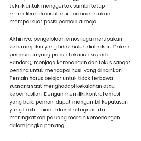
teknik untuk menggertak sambil tetap
memelihara konsistensi permainan akan
memperkuat posisi pemain di meja.
Akhirnya, pengelolaan emosi juga merupakan
keterampilan yang tidak boleh diabaikan. Dalam
permainan yang penuh tekanan seperti
BandarQ, menjaga ketenangan dan fokus sangat
penting untuk mencapai hasil yang diinginkan.
Pemain harus belajar untuk tidak terbawa
suasana saat menghadapi kekalahan atau
keberhasilan. Dengan memiliki kontrol emosi
yang baik, pemain dapat mengambil keputusan
yang lebih rasional dan strategis, serta
meningkatkan peluang meraih kemenangan
dalam jangka panjang.