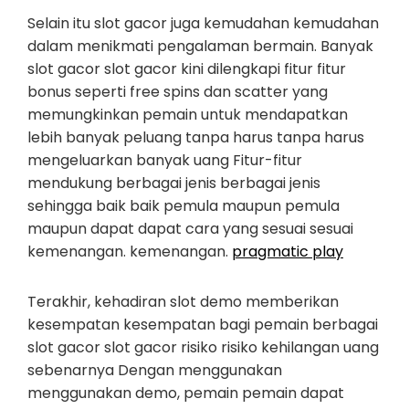
Selain itu slot gacor juga kemudahan kemudahan
dalam menikmati pengalaman bermain. Banyak
slot gacor slot gacor kini dilengkapi fitur fitur
bonus seperti free spins dan scatter yang
memungkinkan pemain untuk mendapatkan
lebih banyak peluang tanpa harus tanpa harus
mengeluarkan banyak uang Fitur-fitur
mendukung berbagai jenis berbagai jenis
sehingga baik baik pemula maupun pemula
maupun dapat dapat cara yang sesuai sesuai
kemenangan. kemenangan.
pragmatic play
Terakhir, kehadiran slot demo memberikan
kesempatan kesempatan bagi pemain berbagai
slot gacor slot gacor risiko risiko kehilangan uang
sebenarnya Dengan menggunakan
menggunakan demo, pemain pemain dapat