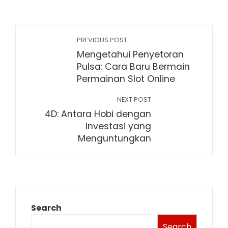
PREVIOUS POST
Mengetahui Penyetoran
Pulsa: Cara Baru Bermain
Permainan Slot Online
NEXT POST
4D: Antara Hobi dengan
Investasi yang
Menguntungkan
Search
Search