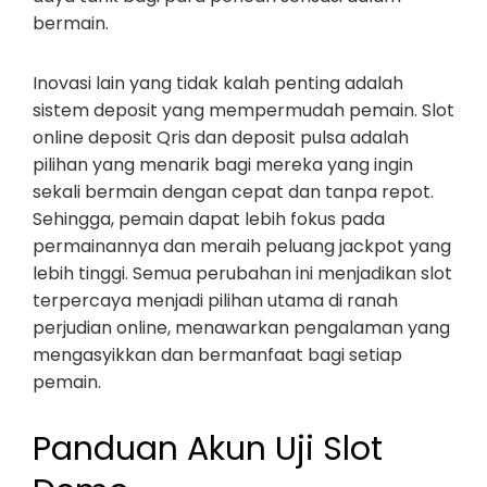
bermain.
Inovasi lain yang tidak kalah penting adalah
sistem deposit yang mempermudah pemain. Slot
online deposit Qris dan deposit pulsa adalah
pilihan yang menarik bagi mereka yang ingin
sekali bermain dengan cepat dan tanpa repot.
Sehingga, pemain dapat lebih fokus pada
permainannya dan meraih peluang jackpot yang
lebih tinggi. Semua perubahan ini menjadikan slot
terpercaya menjadi pilihan utama di ranah
perjudian online, menawarkan pengalaman yang
mengasyikkan dan bermanfaat bagi setiap
pemain.
Panduan Akun Uji Slot