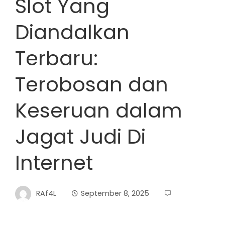
Slot Yang
Diandalkan
Terbaru:
Terobosan dan
Keseruan dalam
Jagat Judi Di
Internet
RAf4L
September 8, 2025