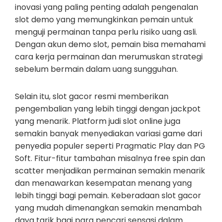
inovasi yang paling penting adalah pengenalan
slot demo yang memungkinkan pemain untuk
menguji permainan tanpa perlu risiko uang asli.
Dengan akun demo slot, pemain bisa memahami
cara kerja permainan dan merumuskan strategi
sebelum bermain dalam uang sungguhan.
Selain itu, slot gacor resmi memberikan
pengembalian yang lebih tinggi dengan jackpot
yang menarik. Platform judi slot online juga
semakin banyak menyediakan variasi game dari
penyedia populer seperti Pragmatic Play dan PG
Soft. Fitur-fitur tambahan misalnya free spin dan
scatter menjadikan permainan semakin menarik
dan menawarkan kesempatan menang yang
lebih tinggi bagi pemain. Keberadaan slot gacor
yang mudah dimenangkan semakin menambah
daya tarik bagi para pencari sensasi dalam