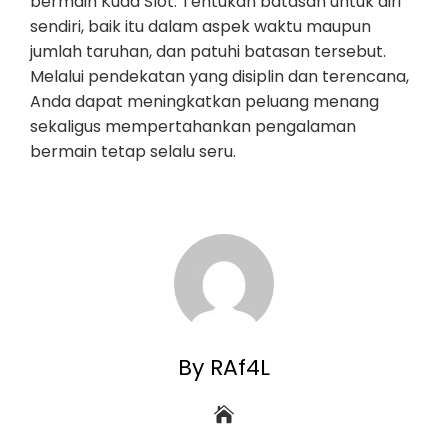
bermain Kuda Slot. Tentukan batasan untuk diri
sendiri, baik itu dalam aspek waktu maupun
jumlah taruhan, dan patuhi batasan tersebut.
Melalui pendekatan yang disiplin dan terencana,
Anda dapat meningkatkan peluang menang
sekaligus mempertahankan pengalaman
bermain tetap selalu seru.
By RAf4L