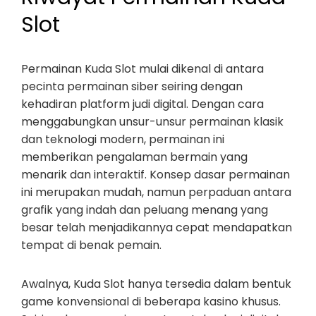
Slot
Permainan Kuda Slot mulai dikenal di antara
pecinta permainan siber seiring dengan
kehadiran platform judi digital. Dengan cara
menggabungkan unsur-unsur permainan klasik
dan teknologi modern, permainan ini
memberikan pengalaman bermain yang
menarik dan interaktif. Konsep dasar permainan
ini merupakan mudah, namun perpaduan antara
grafik yang indah dan peluang menang yang
besar telah menjadikannya cepat mendapatkan
tempat di benak pemain.
Awalnya, Kuda Slot hanya tersedia dalam bentuk
game konvensional di beberapa kasino khusus.