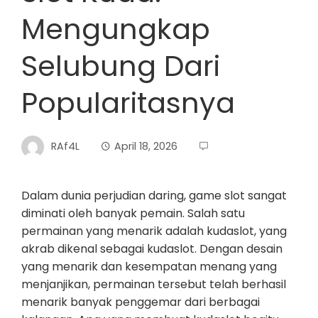
Mengungkap
Selubung Dari
Popularitasnya
RAf4L
April 18, 2026
Dalam dunia perjudian daring, game slot sangat
diminati oleh banyak pemain. Salah satu
permainan yang menarik adalah kudaslot, yang
akrab dikenal sebagai kudaslot. Dengan desain
yang menarik dan kesempatan menang yang
menjanjikan, permainan tersebut telah berhasil
menarik banyak penggemar dari berbagai