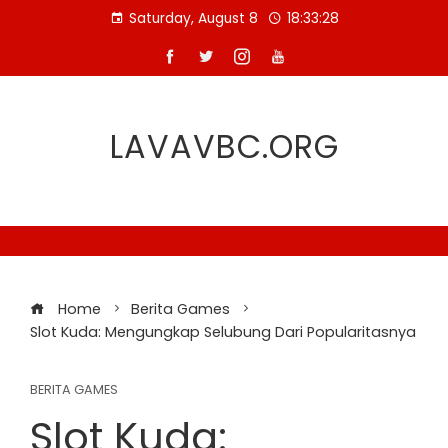
Skip
Saturday, August 8
18:33:28
to
content
LAVAVBC.ORG
Home
Berita Games
Slot Kuda: Mengungkap Selubung Dari Popularitasnya
BERITA GAMES
Slot Kuda: