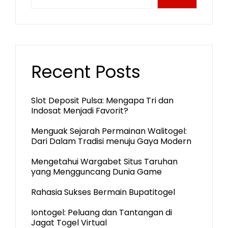
Recent Posts
Slot Deposit Pulsa: Mengapa Tri dan
Indosat Menjadi Favorit?
Menguak Sejarah Permainan Walitogel:
Dari Dalam Tradisi menuju Gaya Modern
Mengetahui Wargabet Situs Taruhan
yang Mengguncang Dunia Game
Rahasia Sukses Bermain Bupatitogel
Iontogel: Peluang dan Tantangan di
Jagat Togel Virtual