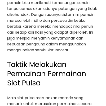
pemain bisa menikmati kemenangan sendiri
tanpa cemas akan adanya potongan yang tidak
dikehendaki. Dengan adanya sistem ini, pemain
merasa lebih ridho dan percaya diri ketika
beraksi, karena mereka mendapat nilai penuh
dari setiap kali hasil yang didapat diperoleh. Ini
juga menjadi menjamin kenyamanan dan
kepuasan pengguna dalam menggunakan
menggunakan servis Slot Indosat.
Taktik Melakukan
Permainan Permainan
Slot Pulsa
Main slot pulsa merupakan metode yang
menarik untuk merasakan permainan secara