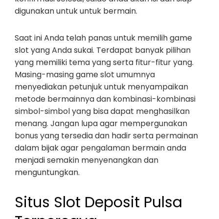
digunakan untuk untuk bermain.
Saat ini Anda telah panas untuk memilih game
slot yang Anda sukai. Terdapat banyak pilihan
yang memiliki tema yang serta fitur-fitur yang.
Masing-masing game slot umumnya
menyediakan petunjuk untuk menyampaikan
metode bermainnya dan kombinasi-kombinasi
simbol-simbol yang bisa dapat menghasilkan
menang. Jangan lupa agar mempergunakan
bonus yang tersedia dan hadir serta permainan
dalam bijak agar pengalaman bermain anda
menjadi semakin menyenangkan dan
menguntungkan.
Situs Slot Deposit Pulsa