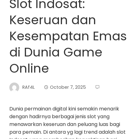
Slot Indosat:
Keseruan dan
Kesempatan Emas
di Dunia Game
Online
RAf4L
October 7, 2025
Dunia permainan digital kini semakin menarik
dengan hadirnya berbagai jenis slot yang
menawarkan keseruan dan peluang luas bagi
para pemain. Di antara yg lagi trend adalah slot