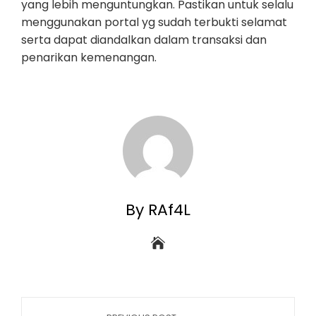
yang lebih menguntungkan. Pastikan untuk selalu
menggunakan portal yg sudah terbukti selamat
serta dapat diandalkan dalam transaksi dan
penarikan kemenangan.
By RAf4L