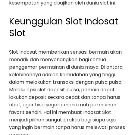
kesempatan yang disajikan oleh dunia slot ini.
Keunggulan Slot Indosat
Slot
Slot Indosat memberikan sensasi bermain akan
menarik dan menyenangkan bagi semua
penggemar permainan di dunia maya. Di antara
kelebihannya adalah kemudahan yang tinggi
dalam melakukan transaksi dengan pulsa pulsa.
Melalui opsi slot deposit pulsa, pemain dapat
lakukan deposit secara cepat dan tanpa harus
ribet, agar bisa segera menikmati permainan
favorit sendiri. Hal ini membuat Indosat Slot
menjadi pilihan sangat praktis bagi siapa saja
yang ingin bermain tanpa harus melewati proses
panjang.