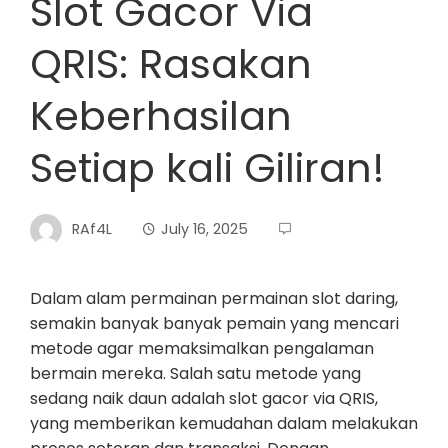
Slot Gacor Via
QRIS: Rasakan
Keberhasilan
Setiap kali Giliran!
RAf4L
July 16, 2025
Dalam alam permainan permainan slot daring,
semakin banyak banyak pemain yang mencari
metode agar memaksimalkan pengalaman
bermain mereka. Salah satu metode yang
sedang naik daun adalah slot gacor via QRIS,
yang memberikan kemudahan dalam melakukan