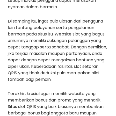
setiap individu pengguna dapat merasakan
nyaman dalam bermain.
Di samping itu, ingat pula ulasan dari pengguna
lain tentang pelayanan serta pengalaman
bermain pada situs itu. Website slot yang bagus
umumnya memiliki dukungan pelanggan yang
cepat tanggap serta sahabat. Dengan demikian,
jika terjadi masalah maupun pertanyaan, anda
dapat dengan cepat mengakses bantuan yang
diperlukan. Keberadaan fasilitas slot setoran
QRIS yang tidak deduksi pula merupakan nilai
tambah bagi pemain.
Terakhir, krusial agar memilih website yang
memberikan bonus dan promo yang menarik.
Situs slot QRIS yang baik biasanya memberikan
berbagai bonus bagi anggota baru maupun