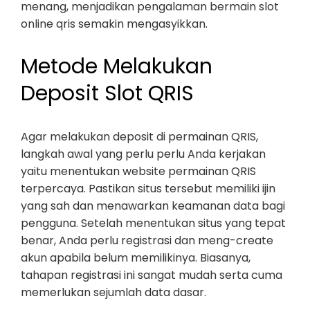
menang, menjadikan pengalaman bermain slot
online qris semakin mengasyikkan.
Metode Melakukan
Deposit Slot QRIS
Agar melakukan deposit di permainan QRIS,
langkah awal yang perlu perlu Anda kerjakan
yaitu menentukan website permainan QRIS
terpercaya. Pastikan situs tersebut memiliki ijin
yang sah dan menawarkan keamanan data bagi
pengguna. Setelah menentukan situs yang tepat
benar, Anda perlu registrasi dan meng-create
akun apabila belum memilikinya. Biasanya,
tahapan registrasi ini sangat mudah serta cuma
memerlukan sejumlah data dasar.