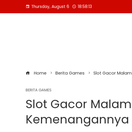
Skip
Thursday, August 6
18:58:13
to
content
Home
Berita Games
Slot Gacor Malam
BERITA GAMES
Slot Gacor Malam 
Kemenangannya