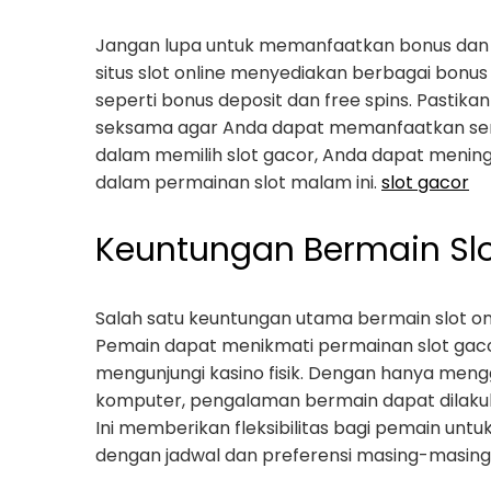
Jangan lupa untuk memanfaatkan bonus dan p
situs slot online menyediakan berbagai bon
seperti bonus deposit dan free spins. Pasti
seksama agar Anda dapat memanfaatkan sem
dalam memilih slot gacor, Anda dapat meni
dalam permainan slot malam ini.
slot gacor
Keuntungan Bermain Slo
Salah satu keuntungan utama bermain slot o
Pemain dapat menikmati permainan slot gacor
mengunjungi kasino fisik. Dengan hanya men
komputer, pengalaman bermain dapat dilaku
Ini memberikan fleksibilitas bagi pemain unt
dengan jadwal dan preferensi masing-masing