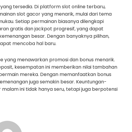
ang tersedia. Di platform slot online terbaru,
inan slot gacor yang menarik, mulai dari tema
ukau. Setiap permainan biasanya dilengkapi
ran gratis dan jackpot progresif, yang dapat
kemenangan besar. Dengan banyaknya pilihan,
dapat mencoba hal baru.
nline yang menawarkan promosi dan bonus menarik.
eposit, kesempatan ini memberikan nilai tambahan
l bermain mereka. Dengan memanfaatkan bonus
kemenangan juga semakin besar. Keuntungan-
malam ini tidak hanya seru, tetapi juga berpotensi