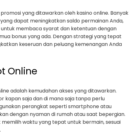
romosi yang ditawarkan oleh kasino online. Banyak
us yang dapat meningkatkan saldo permainan Anda,
kan untuk membaca syarat dan ketentuan dengan
ua bonus yang ada. Dengan strategi yang tepat
ngkatkan keseruan dan peluang kemenangan Anda
t Online
nline adalah kemudahan akses yang ditawarkan.
 kapan saja dan di mana saja tanpa perlu
ggunakan perangkat seperti smartphone atau
kan dengan nyaman di rumah atau saat bepergian.
uk memilih waktu yang tepat untuk bermain, sesuai
.