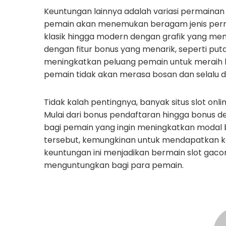
Keuntungan lainnya adalah variasi permainan y
pemain akan menemukan beragam jenis perma
klasik hingga modern dengan grafik yang mem
dengan fitur bonus yang menarik, seperti puta
meningkatkan peluang pemain untuk meraih 
pemain tidak akan merasa bosan dan selalu 
Tidak kalah pentingnya, banyak situs slot o
Mulai dari bonus pendaftaran hingga bonus d
bagi pemain yang ingin meningkatkan moda
tersebut, kemungkinan untuk mendapatkan 
keuntungan ini menjadikan bermain slot gacor 
menguntungkan bagi para pemain.