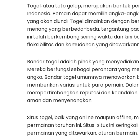
Togel, atau toto gelap, merupakan bentuk pe
Indonesia. Pemain dapat memilih angka-ang
yang akan diundi. Togel dimainkan dengan b
menang yang berbeda-beda, tergantung pada
ini telah berkembang seiring waktu dan kini b
fleksibilitas dan kemudahan yang ditawarkan
Bandar togel adalah pihak yang menyediakan
Mereka berfungsi sebagai perantara yang m
angka. Bandar togel umumnya menawarkan be
memberikan variasi untuk para pemain. Dalam
mempertimbangkan reputasi dan keandalan 
aman dan menyenangkan.
Situs togel, baik yang online maupun offline
permainan taruhan ini. Situs-situs ini seringk
permainan yang ditawarkan, aturan bermain, s