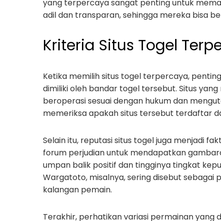
yang terpercaya sangat penting untuk mem
adil dan transparan, sehingga mereka bisa b
Kriteria Situs Togel Ter
Ketika memilih situs togel terpercaya, penti
dimiliki oleh bandar togel tersebut. Situs ya
beroperasi sesuai dengan hukum dan mengu
memeriksa apakah situs tersebut terdaftar dan
Selain itu, reputasi situs togel juga menjadi fa
forum perjudian untuk mendapatkan gambar
umpan balik positif dan tingginya tingkat ke
Wargatoto, misalnya, sering disebut sebagai p
kalangan pemain.
Terakhir, perhatikan variasi permainan yang d