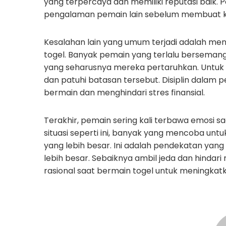
yang terpercaya dan memiliki reputasi baik.
pengalaman pemain lain sebelum membuat k
Kesalahan lain yang umum terjadi adalah m
togel. Banyak pemain yang terlalu berseman
yang seharusnya mereka pertaruhkan. Untuk 
dan patuhi batasan tersebut. Disiplin dal
bermain dan menghindari stres finansial.
Terakhir, pemain sering kali terbawa emosi 
situasi seperti ini, banyak yang mencoba u
yang lebih besar. Ini adalah pendekatan yang
lebih besar. Sebaiknya ambil jeda dan hindar
rasional saat bermain togel untuk meningkat