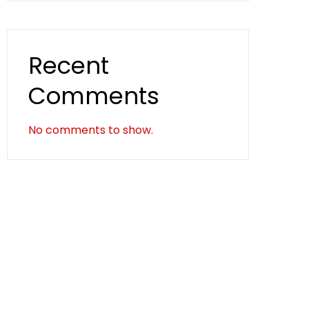
Recent
Comments
No comments to show.