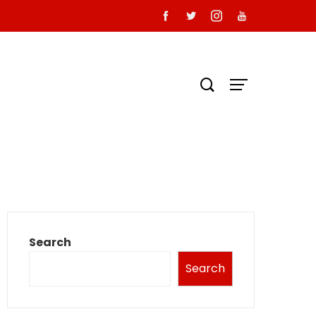
Search
Search