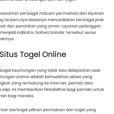
 menawarkan berbagai macam permainan dan layanan
ang terpercaya biasanya menyediakan berbagai jenis
posit dan penarikan yang aman. Layanan pelanggan
menjadi indikator bahwa bandar tersebut serius
ainnya.
itus Togel Online
rbagai keuntungan yang tidak bisa didapatkan saat
euntungan utama adalah kemudahan akses yang
kat yang terhubung ke internet, pemain bisa
aja. Ini memberikan fleksibilitas bagi pemain untuk
man bagi mereka.
awarkan berbagai pilihan permainan dan togel yang