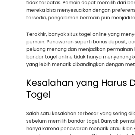
tidak terbatas. Pemain dapat memilih dari ber
mereka bisa menyesuaikan dengan preferens
tersedia, pengalaman bermain pun menjadi le
Terakhir, banyak situs togel online yang me
pemain. Penawaran seperti bonus deposit, c
peluang menang dan menjadikan permainan l
bandar togel online tidak hanya menyenangka
yang lebih menarik dibandingkan dengan meto
Kesalahan yang Harus D
Togel
Salah satu kesalahan terbesar yang sering di
sebelum memilih bandar togel. Banyak pemai
hanya karena penawaran menarik atau iklan 