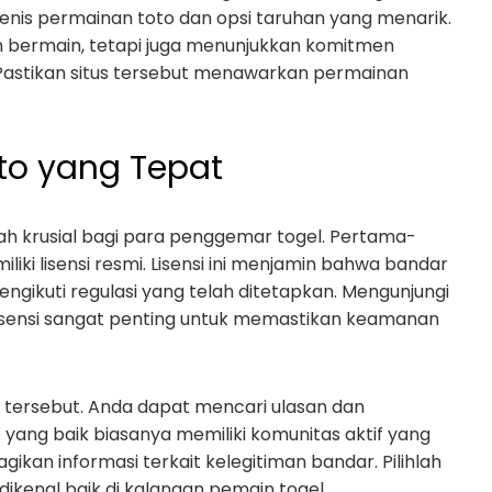
nis permainan toto dan opsi taruhan yang menarik.
n bermain, tetapi juga menunjukkan komitmen
astikan situs tersebut menawarkan permainan
to yang Tepat
ah krusial bagi para penggemar togel. Pertama-
iliki lisensi resmi. Lisensi ini menjamin bahwa bandar
ngikuti regulasi yang telah ditetapkan. Mengunjungi
lisensi sangat penting untuk memastikan keamanan
l tersebut. Anda dapat mencari ulasan dan
o yang baik biasanya memiliki komunitas aktif yang
 informasi terkait kelegitiman bandar. Pilihlah
dikenal baik di kalangan pemain togel.