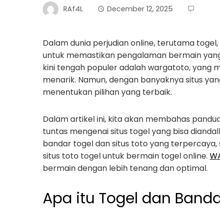
RAf4L
December 12, 2025
Dalam dunia perjudian online, terutama togel
untuk memastikan pengalaman bermain yang 
kini tengah populer adalah wargatoto, yang 
menarik. Namun, dengan banyaknya situs yang
menentukan pilihan yang terbaik.
Dalam artikel ini, kita akan membahas pandu
tuntas mengenai situs togel yang bisa diand
bandar togel dan situs toto yang terpercaya, s
situs toto togel untuk bermain togel online.
W
bermain dengan lebih tenang dan optimal.
Apa itu Togel dan Banda