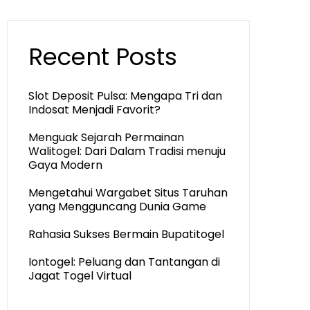
Recent Posts
Slot Deposit Pulsa: Mengapa Tri dan
Indosat Menjadi Favorit?
Menguak Sejarah Permainan
Walitogel: Dari Dalam Tradisi menuju
Gaya Modern
Mengetahui Wargabet Situs Taruhan
yang Mengguncang Dunia Game
Rahasia Sukses Bermain Bupatitogel
Iontogel: Peluang dan Tantangan di
Jagat Togel Virtual