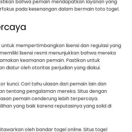
astikan bahwa pemain mendapatkan layanan yang
erfokus pada kesenangan dalam bermain toto togel.
percaya
ng untuk mempertimbangkan lisensi dan regulasi yang
ng memiliki lisensi resmi menunjukkan bahwa mereka
tamakan keamanan pemain. Pastikan untuk
 diatur oleh otoritas perjudian yang diakui.
ktor kunci. Cari tahu ulasan dari pemain lain dan
an tentang pengalaman mereka. Situs dengan
puasan pemain cenderung lebih terpercaya.
ilihan yang baik karena reputasinya yang solid di
itawarkan oleh bandar togel online. Situs togel