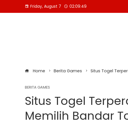
Skip
Friday, August 7
02:09:50
to
content
Home
Berita Games
Situs Togel Terp
BERITA GAMES
Situs Togel Terpe
Memilih Bandar T