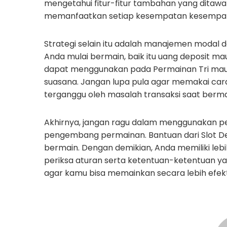
mengetahui fitur-fitur tambahan yang ditawa
memanfaatkan setiap kesempatan kesempat
Strategi selain itu adalah manajemen modal d
Anda mulai bermain, baik itu uang deposit mau
dapat menggunakan pada Permainan Tri maup
suasana. Jangan lupa pula agar memakai car
terganggu oleh masalah transaksi saat berma
Akhirnya, jangan ragu dalam menggunakan pe
pengembang permainan. Bantuan dari Slot D
bermain. Dengan demikian, Anda memiliki lebi
periksa aturan serta ketentuan-ketentuan y
agar kamu bisa memainkan secara lebih efekti