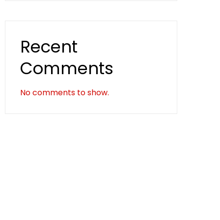
Recent
Comments
No comments to show.