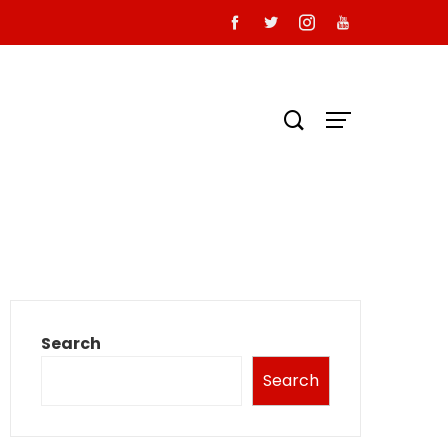
Search
Search