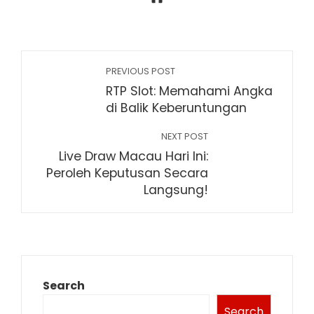
PREVIOUS POST
RTP Slot: Memahami Angka
di Balik Keberuntungan
NEXT POST
Live Draw Macau Hari Ini:
Peroleh Keputusan Secara
Langsung!
Search
Search