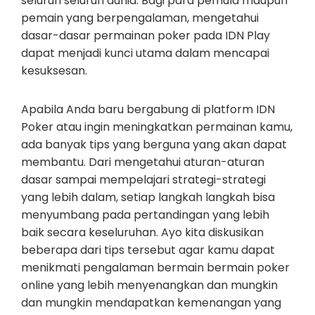
seluruh seluruh dunia. Bagi para pemula maupun
pemain yang berpengalaman, mengetahui
dasar-dasar permainan poker pada IDN Play
dapat menjadi kunci utama dalam mencapai
kesuksesan.
Apabila Anda baru bergabung di platform IDN
Poker atau ingin meningkatkan permainan kamu,
ada banyak tips yang berguna yang akan dapat
membantu. Dari mengetahui aturan-aturan
dasar sampai mempelajari strategi-strategi
yang lebih dalam, setiap langkah langkah bisa
menyumbang pada pertandingan yang lebih
baik secara keseluruhan. Ayo kita diskusikan
beberapa dari tips tersebut agar kamu dapat
menikmati pengalaman bermain bermain poker
online yang lebih menyenangkan dan mungkin
dan mungkin mendapatkan kemenangan yang