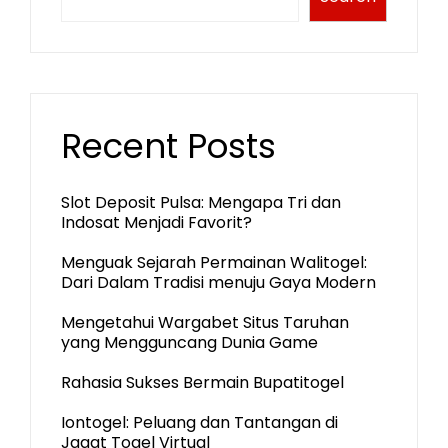
Recent Posts
Slot Deposit Pulsa: Mengapa Tri dan
Indosat Menjadi Favorit?
Menguak Sejarah Permainan Walitogel:
Dari Dalam Tradisi menuju Gaya Modern
Mengetahui Wargabet Situs Taruhan
yang Mengguncang Dunia Game
Rahasia Sukses Bermain Bupatitogel
Iontogel: Peluang dan Tantangan di
Jagat Togel Virtual