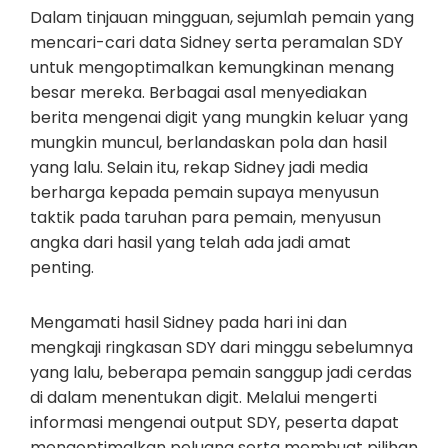
Dalam tinjauan mingguan, sejumlah pemain yang
mencari-cari data Sidney serta peramalan SDY
untuk mengoptimalkan kemungkinan menang
besar mereka. Berbagai asal menyediakan
berita mengenai digit yang mungkin keluar yang
mungkin muncul, berlandaskan pola dan hasil
yang lalu. Selain itu, rekap Sidney jadi media
berharga kepada pemain supaya menyusun
taktik pada taruhan para pemain, menyusun
angka dari hasil yang telah ada jadi amat
penting.
Mengamati hasil Sidney pada hari ini dan
mengkaji ringkasan SDY dari minggu sebelumnya
yang lalu, beberapa pemain sanggup jadi cerdas
di dalam menentukan digit. Melalui mengerti
informasi mengenai output SDY, peserta dapat
mengoptimalkan peluang serta membuat pilihan