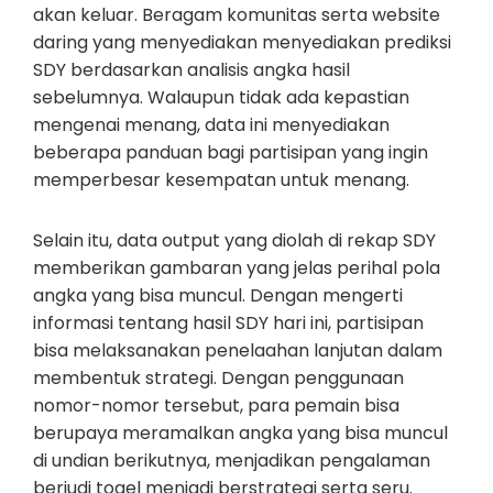
akan keluar. Beragam komunitas serta website
daring yang menyediakan menyediakan prediksi
SDY berdasarkan analisis angka hasil
sebelumnya. Walaupun tidak ada kepastian
mengenai menang, data ini menyediakan
beberapa panduan bagi partisipan yang ingin
memperbesar kesempatan untuk menang.
Selain itu, data output yang diolah di rekap SDY
memberikan gambaran yang jelas perihal pola
angka yang bisa muncul. Dengan mengerti
informasi tentang hasil SDY hari ini, partisipan
bisa melaksanakan penelaahan lanjutan dalam
membentuk strategi. Dengan penggunaan
nomor-nomor tersebut, para pemain bisa
berupaya meramalkan angka yang bisa muncul
di undian berikutnya, menjadikan pengalaman
berjudi togel menjadi berstrategi serta seru.