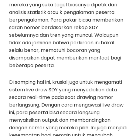
mereka yang suka togel biasanya dipetik dari
analisis statistik atau k pengalaman peserta
berpengalaman. Para pakar biasa memberikan
saran nomor berdasarkan rekap SDY
sebelumnya dan tren yang muncul. Walaupun
tidak ada jaminan bahwa perkiraan ini bakal
selalu benar, mematuhi bocoran yang
disampaikan dapat memberikan manfaat bagi
beberapa peserta.
Di samping hal ini, krusial juga untuk mengamati
sistem live draw SDY yang menyediakan data
secara real-time pada saat drawing nomor
berlangsung. Dengan cara mengawasi live draw
ini, para peserta bisa secara langsung
menyaksikan output dan membandingkan
dengan nomor yang mereka pilih. Ini juga menjadi
kesempatan bagi pemain untuk mengubah