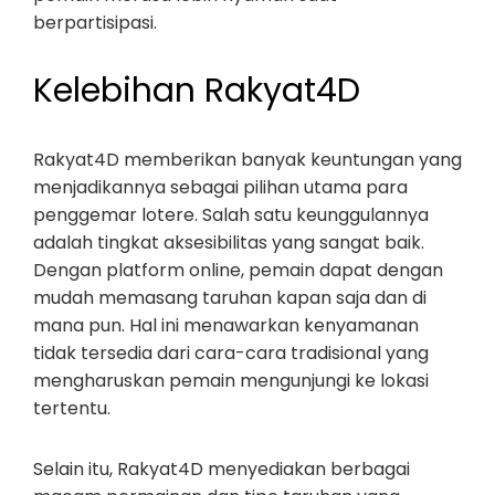
berpartisipasi.
Kelebihan Rakyat4D
Rakyat4D memberikan banyak keuntungan yang
menjadikannya sebagai pilihan utama para
penggemar lotere. Salah satu keunggulannya
adalah tingkat aksesibilitas yang sangat baik.
Dengan platform online, pemain dapat dengan
mudah memasang taruhan kapan saja dan di
mana pun. Hal ini menawarkan kenyamanan
tidak tersedia dari cara-cara tradisional yang
mengharuskan pemain mengunjungi ke lokasi
tertentu.
Selain itu, Rakyat4D menyediakan berbagai