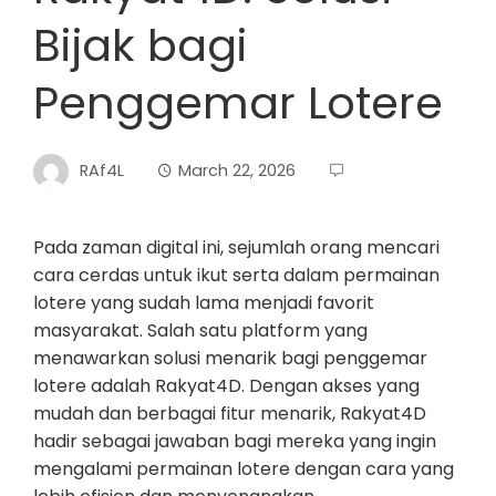
Bijak bagi
Penggemar Lotere
RAf4L
March 22, 2026
Pada zaman digital ini, sejumlah orang mencari
cara cerdas untuk ikut serta dalam permainan
lotere yang sudah lama menjadi favorit
masyarakat. Salah satu platform yang
menawarkan solusi menarik bagi penggemar
lotere adalah Rakyat4D. Dengan akses yang
mudah dan berbagai fitur menarik, Rakyat4D
hadir sebagai jawaban bagi mereka yang ingin
mengalami permainan lotere dengan cara yang