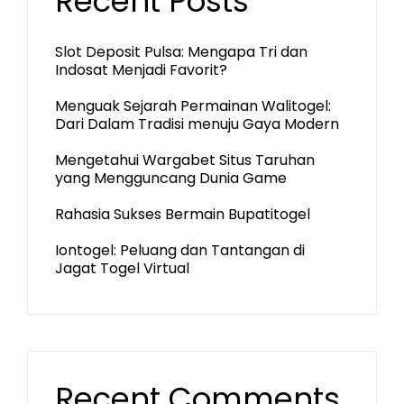
Recent Posts
Slot Deposit Pulsa: Mengapa Tri dan
Indosat Menjadi Favorit?
Menguak Sejarah Permainan Walitogel:
Dari Dalam Tradisi menuju Gaya Modern
Mengetahui Wargabet Situs Taruhan
yang Mengguncang Dunia Game
Rahasia Sukses Bermain Bupatitogel
Iontogel: Peluang dan Tantangan di
Jagat Togel Virtual
Recent Comments