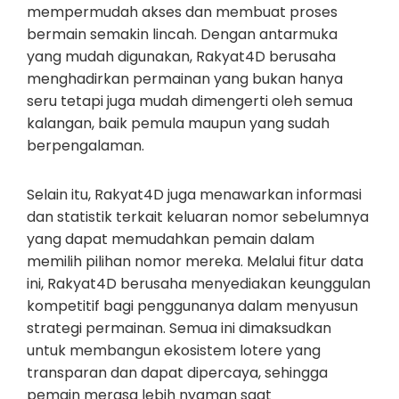
mempermudah akses dan membuat proses
bermain semakin lincah. Dengan antarmuka
yang mudah digunakan, Rakyat4D berusaha
menghadirkan permainan yang bukan hanya
seru tetapi juga mudah dimengerti oleh semua
kalangan, baik pemula maupun yang sudah
berpengalaman.
Selain itu, Rakyat4D juga menawarkan informasi
dan statistik terkait keluaran nomor sebelumnya
yang dapat memudahkan pemain dalam
memilih pilihan nomor mereka. Melalui fitur data
ini, Rakyat4D berusaha menyediakan keunggulan
kompetitif bagi penggunanya dalam menyusun
strategi permainan. Semua ini dimaksudkan
untuk membangun ekosistem lotere yang
transparan dan dapat dipercaya, sehingga
pemain merasa lebih nyaman saat