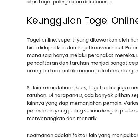
situs togel paling dicari di Indonesia.
Keunggulan Togel Onlin
Togel online, seperti yang ditawarkan oleh
bisa didapatkan dari togel konvensional. Pem
mana saja hanya melalui perangkat mereka. 
pendaftaran dan taruhan menjadi sangat cep
orang tertarik untuk mencoba keberuntungan m
Selain kemudahan akses, togel online juga me
taruhan. Di harapan4D, ada banyak pilihan sep
lainnya yang siap memanjakan pemain. Vari
permainan yang paling sesuai dengan prefer
menyenangkan dan menarik.
Keamanan adalah faktor lain yang menjadikan 