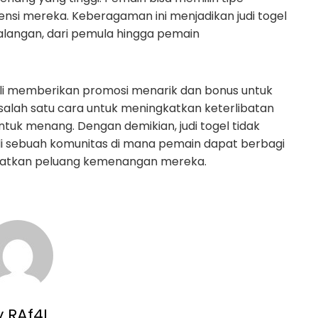
ensi mereka. Keberagaman ini menjadikan judi togel
kalangan, dari pemula hingga pemain
kali memberikan promosi menarik dan bonus untuk
salah satu cara untuk meningkatkan keterlibatan
uk menang. Dengan demikian, judi togel tidak
di sebuah komunitas di mana pemain dapat berbagi
gkatkan peluang kemenangan mereka.
y RAf4L