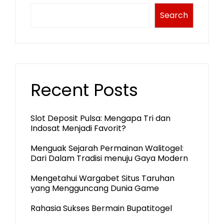
Search
Recent Posts
Slot Deposit Pulsa: Mengapa Tri dan
Indosat Menjadi Favorit?
Menguak Sejarah Permainan Walitogel:
Dari Dalam Tradisi menuju Gaya Modern
Mengetahui Wargabet Situs Taruhan
yang Mengguncang Dunia Game
Rahasia Sukses Bermain Bupatitogel