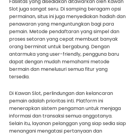
Fasilitas yang disediakan ditawarkan oleh Kawan
Slot juga sangat seru. Di samping beragam opsi
permainan, situs ini juga menyediakan hadiah dan
penawaran yang menguntungkan bagi para
pemain. Metode pendaftaran yang simpel dan
proses setoran yang cepat membuat banyak
orang berminat untuk bergabung. Dengan
antarmuka yang user-friendly, pengguna baru
dapat dengan mudah memahami metode
bermain dan menelusuri semua fitur yang
tersedia.
Di Kawan Slot, perlindungan dan kelancaran
pemain adalah prioritas inti. Platform ini
menerapkan sistem pengaman untuk menjaga
informasi dan transaksi semua anggotanya.
Selain itu, layanan pelanggan yang siap sedia siap
menangani mengatasi pertanyaan dan