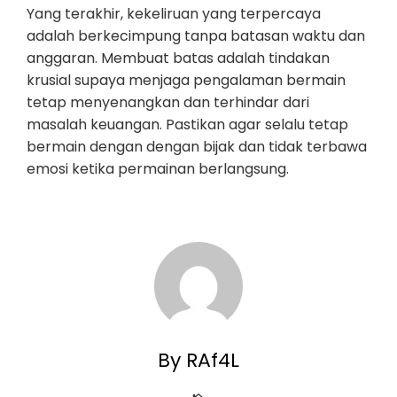
Yang terakhir, kekeliruan yang terpercaya
adalah berkecimpung tanpa batasan waktu dan
anggaran. Membuat batas adalah tindakan
krusial supaya menjaga pengalaman bermain
tetap menyenangkan dan terhindar dari
masalah keuangan. Pastikan agar selalu tetap
bermain dengan dengan bijak dan tidak terbawa
emosi ketika permainan berlangsung.
By RAf4L