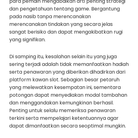
para pemain mengabaikan arti penting strategi
dan pengetahuan tentang game. Bergantung
pada nasib tanpa merencanakan
merencanakan tindakan yang secara jelas
sangat berisiko dan dapat mengakibatkan rugi
yang signifikan.
Di samping itu, kesalahan selain itu yang juga
sering terjadi adalah tidak memanfaatkan hadiah
serta penawaran yang diberikan dihadirkan dari
platform kawan slot. Sebagian besar petaruh
yang melewatkan kesempatan ini, sementara
potongan dapat menyediakan modal tambahan
dan menggandakan kemungkinan berhasil.
Penting untuk selalu memeriksa penawaran
terkini serta mempelajari ketentuannya agar
dapat dimanfaatkan secara seoptimal mungkin.