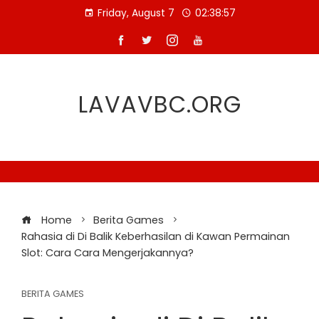
Skip
Friday, August 7
02:38:57
to
content
LAVAVBC.ORG
Home
Berita Games
Rahasia di Di Balik Keberhasilan di Kawan Permainan
Slot: Cara Cara Mengerjakannya?
BERITA GAMES