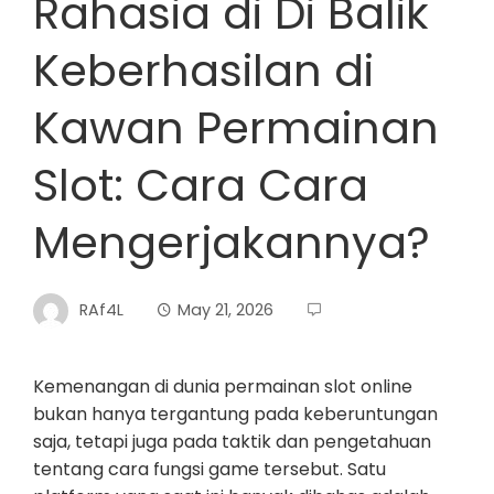
Rahasia di Di Balik
Keberhasilan di
Kawan Permainan
Slot: Cara Cara
Mengerjakannya?
RAf4L
May 21, 2026
Kemenangan di dunia permainan slot online
bukan hanya tergantung pada keberuntungan
saja, tetapi juga pada taktik dan pengetahuan
tentang cara fungsi game tersebut. Satu