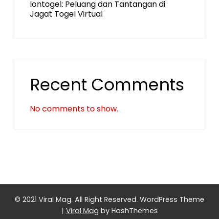
Iontogel: Peluang dan Tantangan di
Jagat Togel Virtual
Recent Comments
No comments to show.
© 2021 Viral Mag. All Right Reserved.
WordPress Theme
|
Viral Mag
by HashThemes