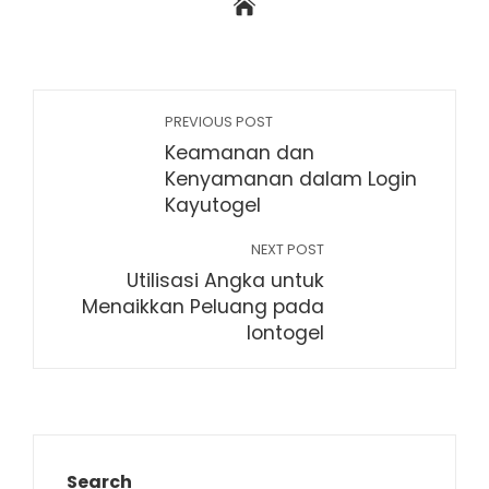
PREVIOUS POST
Keamanan dan
Kenyamanan dalam Login
Kayutogel
NEXT POST
Utilisasi Angka untuk
Menaikkan Peluang pada
Iontogel
Search