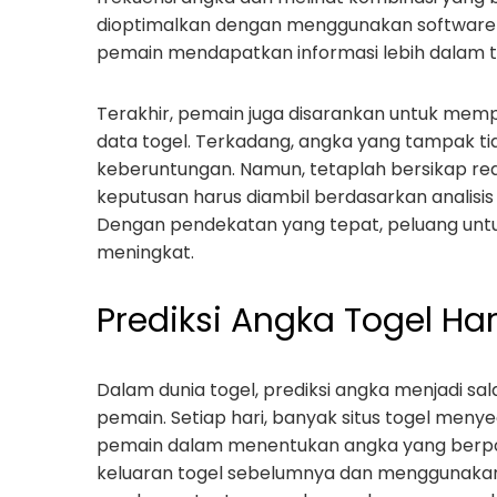
dioptimalkan dengan menggunakan software a
pemain mendapatkan informasi lebih dalam t
Terakhir, pemain juga disarankan untuk mem
data togel. Terkadang, angka yang tampak ti
keberuntungan. Namun, tetaplah bersikap real
keputusan harus diambil berdasarkan analisis
Dengan pendekatan yang tepat, peluang un
meningkat.
Prediksi Angka Togel Hari
Dalam dunia togel, prediksi angka menjadi sal
pemain. Setiap hari, banyak situs togel men
pemain dalam menentukan angka yang berpot
keluaran togel sebelumnya dan menggunakan