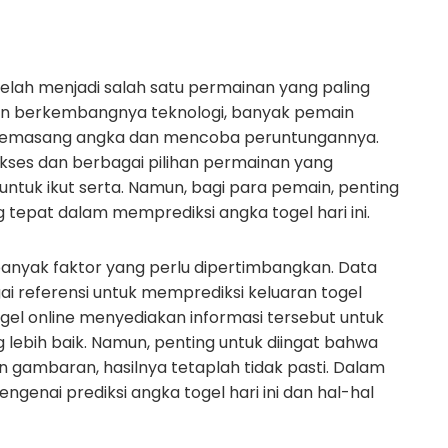
 telah menjadi salah satu permainan yang paling
kin berkembangnya teknologi, banyak pemain
uk memasang angka dan mencoba peruntungannya.
kses dan berbagai pilihan permainan yang
tuk ikut serta. Namun, bagi para pemain, penting
 tepat dalam memprediksi angka togel hari ini.
 banyak faktor yang perlu dipertimbangkan. Data
ai referensi untuk memprediksi keluaran togel
gel online menyediakan informasi tersebut untuk
bih baik. Namun, penting untuk diingat bahwa
 gambaran, hasilnya tetaplah tidak pasti. Dalam
ngenai prediksi angka togel hari ini dan hal-hal