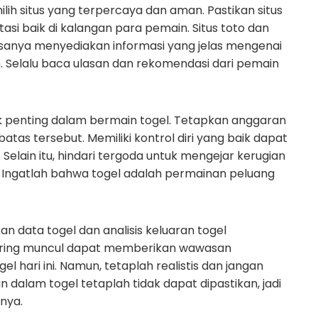
lih situs yang terpercaya dan aman. Pastikan situs
utasi baik di kalangan para pemain. Situs toto dan
sanya menyediakan informasi yang jelas mengenai
Selalu baca ulasan dan rekomendasi dari pemain
 penting dalam bermain togel. Tetapkan anggaran
tas tersebut. Memiliki kontrol diri yang baik dapat
lain itu, hindari tergoda untuk mengejar kerugian
 Ingatlah bahwa togel adalah permainan peluang
 data togel dan analisis keluaran togel
sering muncul dapat memberikan wawasan
hari ini. Namun, tetaplah realistis dan jangan
 dalam togel tetaplah tidak dapat dipastikan, jadi
nya.