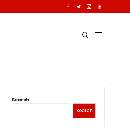
Search
Search