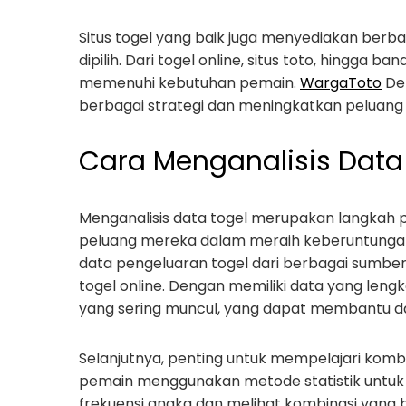
Situs togel yang baik juga menyediakan berbag
dipilih. Dari togel online, situs toto, hingga b
memenuhi kebutuhan pemain.
WargaToto
Den
berbagai strategi dan meningkatkan peluang 
Cara Menganalisis Data
Menganalisis data togel merupakan langkah 
peluang mereka dalam meraih keberuntunga
data pengeluaran togel dari berbagai sumber 
togel online. Dengan memiliki data yang leng
yang sering muncul, yang dapat membantu dal
Selanjutnya, penting untuk mempelajari komb
pemain menggunakan metode statistik untuk m
frekuensi angka dan melihat kombinasi yang b