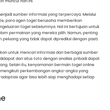
muncul hari ini.
 menjadi sumber informasi yang terpercaya. Melalui
ate, para agen togel berusaha memberikan
eluaran togel sebelumnya. Hal ini bertujuan untuk
am permainan yang mereka pilih. Namun, penting
 peluang yang tidak dapat diprediksi dengan pasti.
kan untuk mencari informasi dari berbagai sumber
dapat dari situs toto dengan analisis pribadi dapat
ng. Selain itu, kenyamanan bermain togel online
mengikuti perkembangan angka-angka yang
eradaptasi agar bisa lebih siap menghadapi setiap
ne