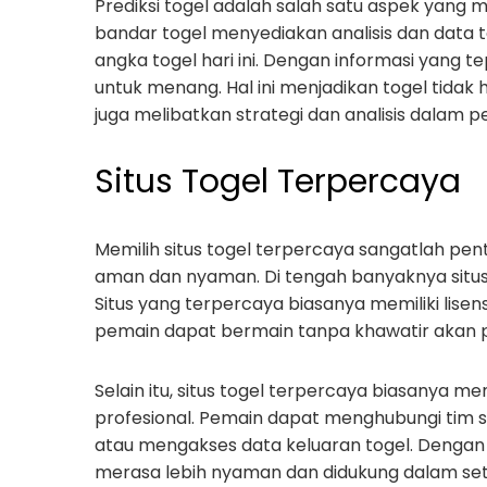
Prediksi togel adalah salah satu aspek yang 
bandar togel menyediakan analisis dan dat
angka togel hari ini. Dengan informasi yang
untuk menang. Hal ini menjadikan togel tida
juga melibatkan strategi dan analisis dalam 
Situs Togel Terpercaya
Memilih situs togel terpercaya sangatlah pe
aman dan nyaman. Di tengah banyaknya situs 
Situs yang terpercaya biasanya memiliki lise
pemain dapat bermain tanpa khawatir akan p
Selain itu, situs togel terpercaya biasanya 
profesional. Pemain dapat menghubungi tim s
atau mengakses data keluaran togel. Dengan
merasa lebih nyaman dan didukung dalam seti