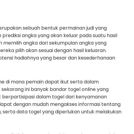
 merupakan sebuah bentuk permainan judi yang
n prediksi angka yang akan keluar pada suatu hasil
n memilih angka dari sekumpulan angka yang
eka pilih akan sesuai dengan hasil keluaran.
potensi hadiahnya yang besar dan kesederhanaan
line di mana pemain dapat ikut serta dalam
 sekarang ini banyak bandar togel online yang
berpartisipasi dalam togel dari kenyamanan
in dapat dengan mudah mengakses informasi tentang
, serta data togel yang diperlukan untuk melakukan