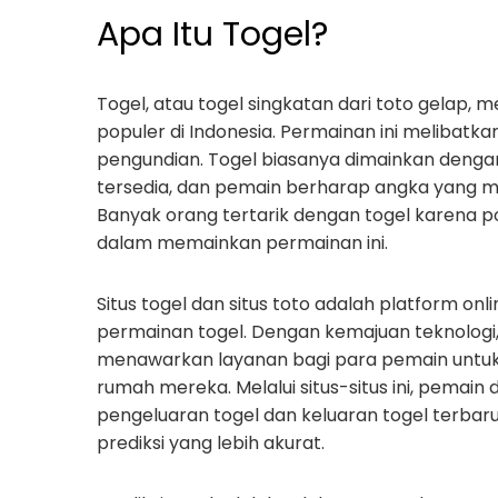
Apa Itu Togel?
Togel, atau togel singkatan dari toto gelap,
populer di Indonesia. Permainan ini melibatka
pengundian. Togel biasanya dimainkan denga
tersedia, dan pemain berharap angka yang mer
Banyak orang tertarik dengan togel karena 
dalam memainkan permainan ini.
Situs togel dan situs toto adalah platform on
permainan togel. Dengan kemajuan teknologi,
menawarkan layanan bagi para pemain untuk 
rumah mereka. Melalui situs-situs ini, pema
pengeluaran togel dan keluaran togel terbaru
prediksi yang lebih akurat.