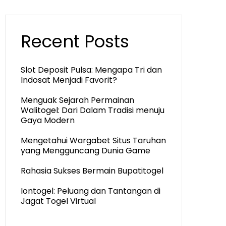
Recent Posts
Slot Deposit Pulsa: Mengapa Tri dan
Indosat Menjadi Favorit?
Menguak Sejarah Permainan
Walitogel: Dari Dalam Tradisi menuju
Gaya Modern
Mengetahui Wargabet Situs Taruhan
yang Mengguncang Dunia Game
Rahasia Sukses Bermain Bupatitogel
Iontogel: Peluang dan Tantangan di
Jagat Togel Virtual