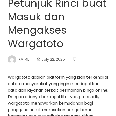
Petunjuk Rinci buat
Masuk dan
Mengakses
Wargatoto
RAf4L
July 22, 2025
Wargatoto adalah platform yang kian terkenal di
antara masyarakat yang ingin mendapatkan
data dan layanan terkait permainan bingo online.
Dengan adanya berbagai fitur yang menarik,
wargatoto menawarkan kemudahan bagi
pengguna untuk merasakan pengalaman