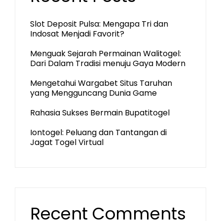
Slot Deposit Pulsa: Mengapa Tri dan
Indosat Menjadi Favorit?
Menguak Sejarah Permainan Walitogel:
Dari Dalam Tradisi menuju Gaya Modern
Mengetahui Wargabet Situs Taruhan
yang Mengguncang Dunia Game
Rahasia Sukses Bermain Bupatitogel
Iontogel: Peluang dan Tantangan di
Jagat Togel Virtual
Recent Comments