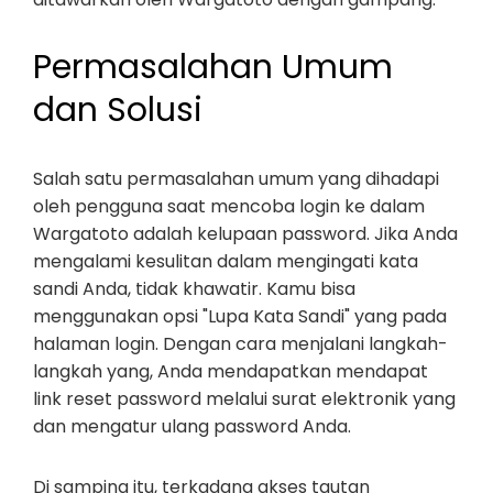
Permasalahan Umum
dan Solusi
Salah satu permasalahan umum yang dihadapi
oleh pengguna saat mencoba login ke dalam
Wargatoto adalah kelupaan password. Jika Anda
mengalami kesulitan dalam mengingati kata
sandi Anda, tidak khawatir. Kamu bisa
menggunakan opsi "Lupa Kata Sandi" yang pada
halaman login. Dengan cara menjalani langkah-
langkah yang, Anda mendapatkan mendapat
link reset password melalui surat elektronik yang
dan mengatur ulang password Anda.
Di samping itu, terkadang akses tautan