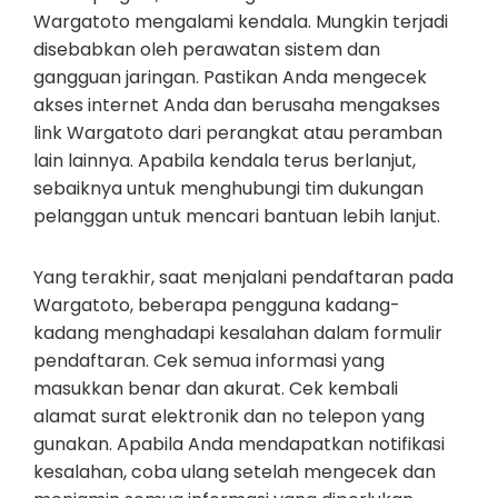
Wargatoto mengalami kendala. Mungkin terjadi
disebabkan oleh perawatan sistem dan
gangguan jaringan. Pastikan Anda mengecek
akses internet Anda dan berusaha mengakses
link Wargatoto dari perangkat atau peramban
lain lainnya. Apabila kendala terus berlanjut,
sebaiknya untuk menghubungi tim dukungan
pelanggan untuk mencari bantuan lebih lanjut.
Yang terakhir, saat menjalani pendaftaran pada
Wargatoto, beberapa pengguna kadang-
kadang menghadapi kesalahan dalam formulir
pendaftaran. Cek semua informasi yang
masukkan benar dan akurat. Cek kembali
alamat surat elektronik dan no telepon yang
gunakan. Apabila Anda mendapatkan notifikasi
kesalahan, coba ulang setelah mengecek dan