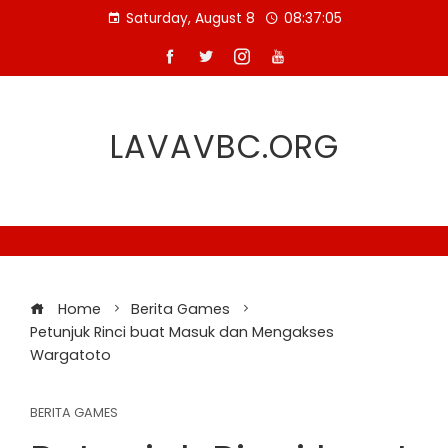
Skip
Saturday, August 8
08:37:05
to
content
LAVAVBC.ORG
Home
Berita Games
Petunjuk Rinci buat Masuk dan Mengakses
Wargatoto
BERITA GAMES