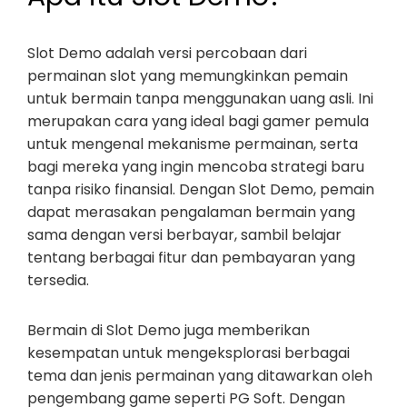
Slot Demo adalah versi percobaan dari
permainan slot yang memungkinkan pemain
untuk bermain tanpa menggunakan uang asli. Ini
merupakan cara yang ideal bagi gamer pemula
untuk mengenal mekanisme permainan, serta
bagi mereka yang ingin mencoba strategi baru
tanpa risiko finansial. Dengan Slot Demo, pemain
dapat merasakan pengalaman bermain yang
sama dengan versi berbayar, sambil belajar
tentang berbagai fitur dan pembayaran yang
tersedia.
Bermain di Slot Demo juga memberikan
kesempatan untuk mengeksplorasi berbagai
tema dan jenis permainan yang ditawarkan oleh
pengembang game seperti PG Soft. Dengan