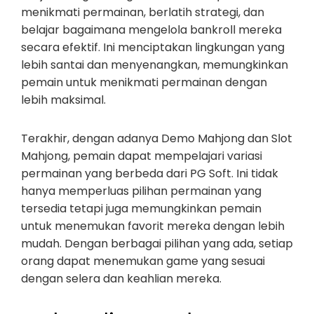
menikmati permainan, berlatih strategi, dan
belajar bagaimana mengelola bankroll mereka
secara efektif. Ini menciptakan lingkungan yang
lebih santai dan menyenangkan, memungkinkan
pemain untuk menikmati permainan dengan
lebih maksimal.
Terakhir, dengan adanya Demo Mahjong dan Slot
Mahjong, pemain dapat mempelajari variasi
permainan yang berbeda dari PG Soft. Ini tidak
hanya memperluas pilihan permainan yang
tersedia tetapi juga memungkinkan pemain
untuk menemukan favorit mereka dengan lebih
mudah. Dengan berbagai pilihan yang ada, setiap
orang dapat menemukan game yang sesuai
dengan selera dan keahlian mereka.