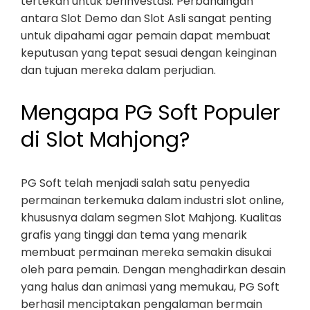
tertekan untuk berinvestasi. Perbandingan
antara Slot Demo dan Slot Asli sangat penting
untuk dipahami agar pemain dapat membuat
keputusan yang tepat sesuai dengan keinginan
dan tujuan mereka dalam perjudian.
Mengapa PG Soft Populer
di Slot Mahjong?
PG Soft telah menjadi salah satu penyedia
permainan terkemuka dalam industri slot online,
khususnya dalam segmen Slot Mahjong. Kualitas
grafis yang tinggi dan tema yang menarik
membuat permainan mereka semakin disukai
oleh para pemain. Dengan menghadirkan desain
yang halus dan animasi yang memukau, PG Soft
berhasil menciptakan pengalaman bermain